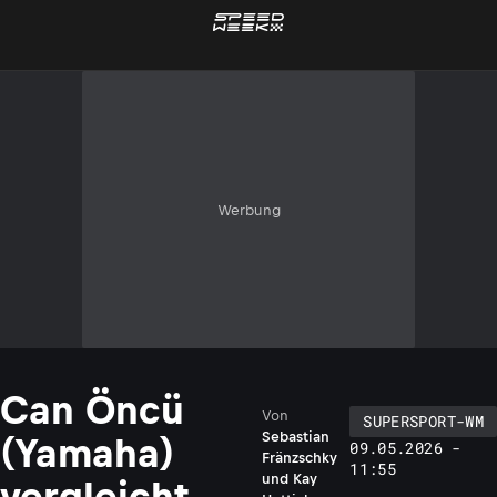
Werbung
Can Öncü
Von
SUPERSPORT-WM
Sebastian
(Yamaha)
09.05.2026 -
Fränzschky
11:55
und
Kay
vergleicht