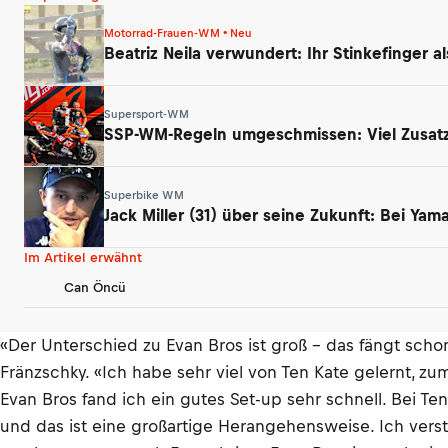
Motorrad-Frauen-WM • Neu
Beatriz Neila verwundert: Ihr Stinkefinger a
Supersport-WM
SSP-WM-Regeln umgeschmissen: Viel Zusatz
Superbike WM
Jack Miller (31) über seine Zukunft: Bei Ya
Im Artikel erwähnt
Can Öncü
«Der Unterschied zu Evan Bros ist groß – das fängt sch
Fränzschky. «Ich habe sehr viel von Ten Kate gelernt, 
Evan Bros fand ich ein gutes Set-up sehr schnell. Bei Ten
und das ist eine großartige Herangehensweise. Ich verste