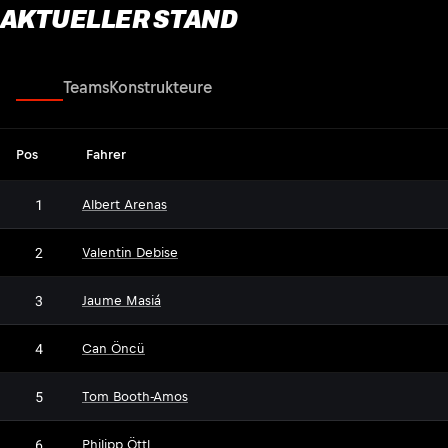
AKTUELLER STAND
Fahrer
Teams
Konstrukteure
Pos
Fahrer
1
Albert Arenas
2
Valentin Debise
3
Jaume Masiá
4
Can Öncü
5
Tom Booth-Amos
6
Philipp Öttl