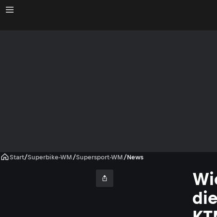
Start
/
Superbike-WM
/
Supersport-WM
/
News
Wi
di
KT