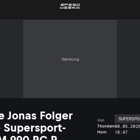
Werbung
e Jonas Folger
SUPERSPO
TH
Von
e Supersport-
08.05.202
Thorsten
18:47
Horn
M 990 RC R