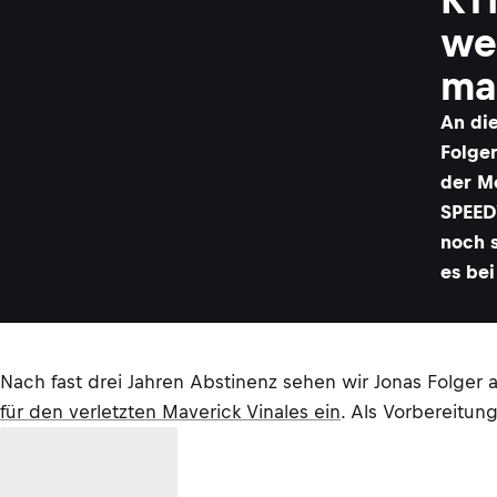
we
ma
An di
Folge
der M
SPEED
noch 
es be
Nach fast drei Jahren Abstinenz sehen wir Jonas Folge
für den verletzten Maverick Vinales ein
. Als Vorbereitun