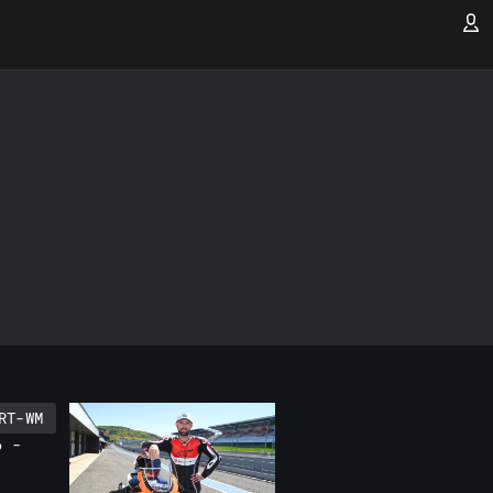
RT-WM
6 -