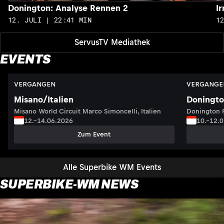
Donington: Analyse Rennen 2
I
12. JULI | 22:41 MIN
1
ServusTV Mediathek
EVENTS
VERGANGEN
VERGANGE
Misano/Italien
Doningto
Misano World Circuit Marco Simoncelli, Italien
Donington P
12.–14.06.2026
10.–12.
Zum Event
Alle Superbike WM Events
SUPERBIKE-WM NEWS