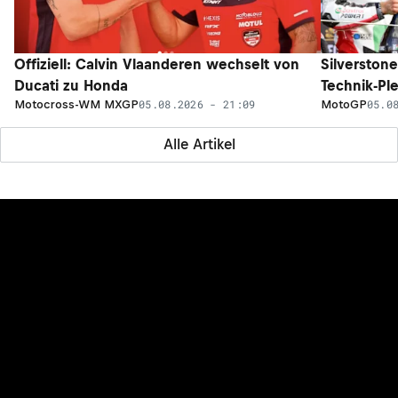
Offiziell: Calvin Vlaanderen wechselt von
Silverston
Ducati zu Honda
Technik-Pl
05.08.2026 - 21:09
05.0
Motocross-WM MXGP
MotoGP
Alle Artikel