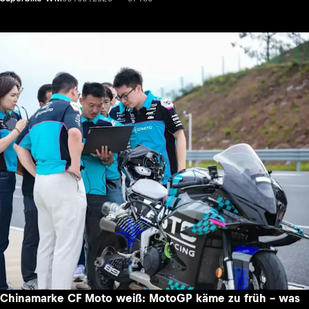
Chinamarke CF Moto weiß: MotoGP käme zu früh – was