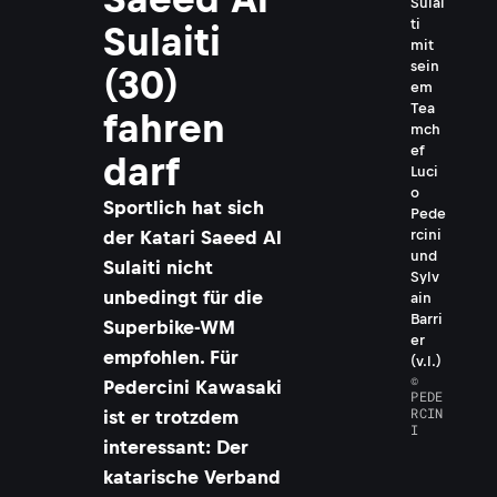
Sulai
ti
Sulaiti
mit
sein
(30)
em
Tea
fahren
mch
ef
darf
Luci
o
Sportlich hat sich
Pede
rcini
der Katari Saeed Al
und
Sulaiti nicht
Sylv
unbedingt für die
ain
Barri
Superbike-WM
er
empfohlen. Für
(v.l.)
©
Pedercini Kawasaki
PEDE
RCIN
ist er trotzdem
I
interessant: Der
katarische Verband