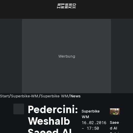
Werbung
Start
/
Superbike-WM
/
Superbike WM
/
News
Pedercini:
Superbike
WM
Weshalb
16.02.2016
Saee
- 17:50
d Al
Saeed Al