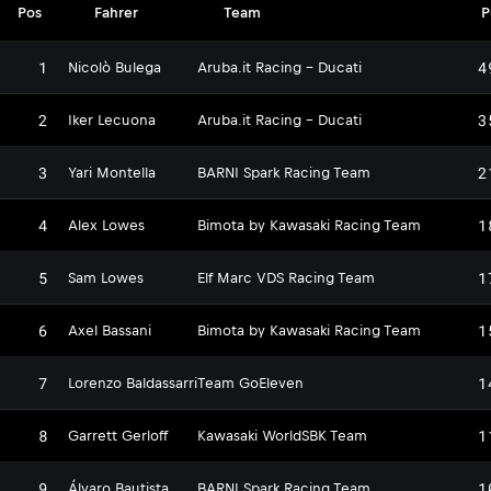
Pos
Fahrer
Team
P
1
4
Nicolò Bulega
Aruba.it Racing - Ducati
2
3
Iker Lecuona
Aruba.it Racing - Ducati
3
2
Yari Montella
BARNI Spark Racing Team
4
1
Alex Lowes
Bimota by Kawasaki Racing Team
5
1
Sam Lowes
Elf Marc VDS Racing Team
6
1
Axel Bassani
Bimota by Kawasaki Racing Team
7
1
Lorenzo Baldassarri
Team GoEleven
8
1
Garrett Gerloff
Kawasaki WorldSBK Team
9
1
Álvaro Bautista
BARNI Spark Racing Team