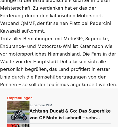
Jährige ist der erste arabische Fixstarter in dieser
Meisterschaft. Zu verdanken hat er das der
Förderung durch den katarischen Motorsport-
Verband QMMF, der für seinen Platz bei Pedercini
Kawasaki aufkommt.
Trotz aller Bemühungen mit MotoGP-, Superbike,
Endurance- und Motocross-WM ist Katar nach wie
vor motorsportliches Niemandsland. Die Fans in der
Wüste vor der Hauptstadt Doha lassen sich alle
persönlich begrüßen, das Land profitiert in erster
Linie durch die Fernsehübertragungen von den
Rennen – so soll der Tourismus angekurbelt werden.
Empfehlungen
Superbike WM
Achtung Ducati & Co: Das Superbike
von CF Moto ist schnell – sehr
schnell