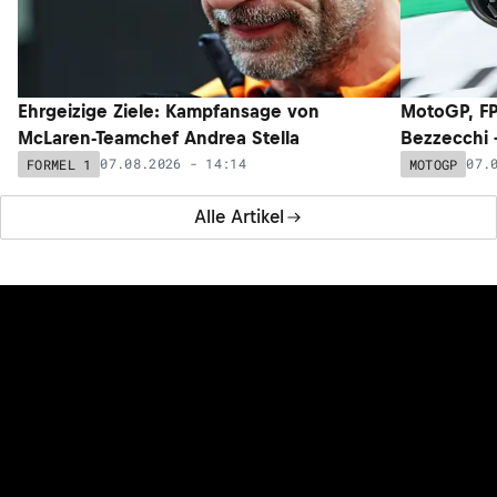
Ehrgeizige Ziele: Kampfansage von
MotoGP, FP
McLaren-Teamchef Andrea Stella
Bezzecchi –
07.08.2026 - 14:14
07.
FORMEL 1
MOTOGP
Alle Artikel