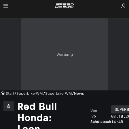
Werbung
Start
/
Superbike-WM
/
Superbike WM
/
News
Red Bull
SUPER
Von
Honda:
03.10.2
Ivo
14:48
Schützbach
Leon