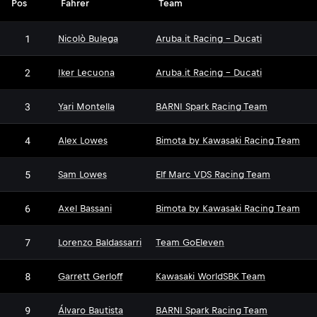
Pos
Fahrer
Team
1
Nicolò Bulega
Aruba.it Racing - Ducati
2
Iker Lecuona
Aruba.it Racing - Ducati
3
Yari Montella
BARNI Spark Racing Team
4
Alex Lowes
Bimota by Kawasaki Racing Team
5
Sam Lowes
Elf Marc VDS Racing Team
6
Axel Bassani
Bimota by Kawasaki Racing Team
7
Lorenzo Baldassarri
Team GoEleven
8
Garrett Gerloff
Kawasaki WorldSBK Team
9
Álvaro Bautista
BARNI Spark Racing Team