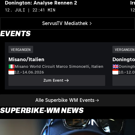
Donington: Analyse Rennen 2
I
12. JULI | 22:41 MIN
1
ServusTV Mediathek
EVENTS
VERGANGEN
VERGANGEN
Misano/Italien
Doningto
Misano World Circuit Marco Simoncelli, Italien
Doningto
12.–14.06.2026
10.–12.
Zum Event
Alle Superbike WM Events
SUPERBIKE-WM NEWS