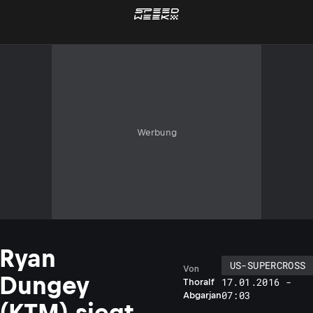
Werbung
Ryan
US-SUPERCROSS
Von
Dungey
17.01.2016 -
Thoralf
07:03
Abgarjan
(KTM) siegt