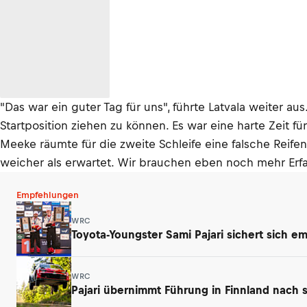
"Das war ein guter Tag für uns", führte Latvala weiter au
Startposition ziehen zu können. Es war eine harte Zeit fü
Meeke räumte für die zweite Schleife eine falsche Reif
weicher als erwartet. Wir brauchen eben noch mehr Erfa
Empfehlungen
WRC
Toyota-Youngster Sami Pajari sichert sich e
WRC
Pajari übernimmt Führung in Finnland nach 