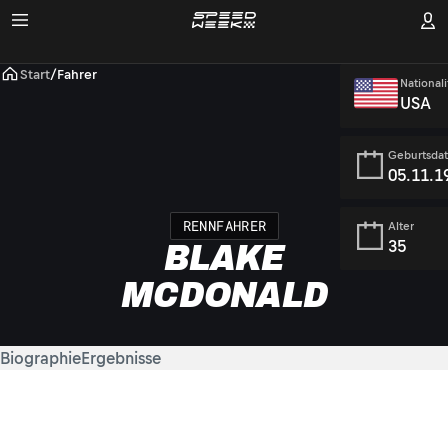
Start
/
Fahrer
Nationali
USA
Geburtsda
05.11.1
RENNFAHRER
Alter
35
BLAKE
MCDONALD
Biographie
Ergebnisse