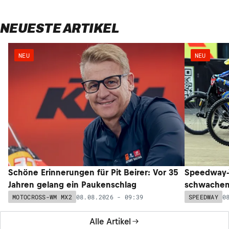
NEUESTE ARTIKEL
NEU
NEU
Schöne Erinnerungen für Pit Beirer: Vor 35
Speedway-W
Jahren gelang ein Paukenschlag
schwachem 
08.08.2026 - 09:39
0
MOTOCROSS-WM MX2
SPEEDWAY
Alle Artikel