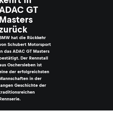
ADAC GT
Masters
zurück
BMW hat die Rückkehr
von Schubert Motorsport
in das ADAC GT Masters
bestätigt. Der Rennstall
aus Oschersleben ist
eine der erfolgreichsten
Mannschaften in der
langen Geschichte der
traditionsreichen
Rennserie.