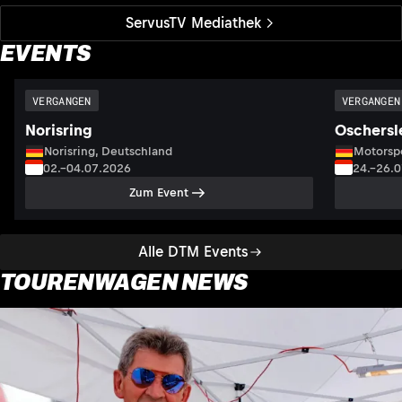
ServusTV Mediathek
EVENTS
VERGANGEN
VERGANGEN
Norisring
Oschersl
Norisring, Deutschland
Motorsp
02.–04.07.2026
24.–26.
Zum Event
Alle DTM Events
TOURENWAGEN NEWS