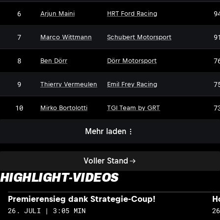
6
9
Arjun Maini
HRT Ford Racing
7
9
Marco Wittmann
Schubert Motorsport
DM
8
7
Ben Dörr
Dörr Motorsport
9
7
Thierry Vermeulen
Emil Frey Racing
10
7
Mirko Bortolotti
TGI Team by GRT
Mehr laden
Voller Stand
HIGHLIGHT-VIDEOS
Premierensieg dank Strategie-Coup!
H
26. JULI | 3:05 MIN
2