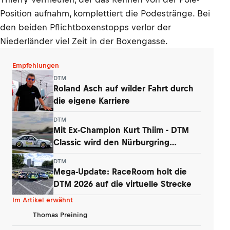
Position aufnahm, komplettiert die Podestränge. Bei
den beiden Pflichtboxenstopps verlor der
Niederländer viel Zeit in der Boxengasse.
Empfehlungen
DTM
Roland Asch auf wilder Fahrt durch
die eigene Karriere
DTM
Mit Ex-Champion Kurt Thiim - DTM
Classic wird den Nürburgring
begeistern
DTM
Mega-Update: RaceRoom holt die
DTM 2026 auf die virtuelle Strecke
Im Artikel erwähnt
Thomas Preining