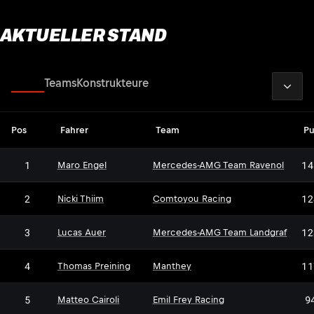
AKTUELLER STAND
2026
Fahrer
Teams
Konstrukteure
Pos
Fahrer
Team
Pu
1
14
Maro Engel
Mercedes-AMG Team Ravenol
2
12
Nicki Thiim
Comtoyou Racing
3
12
Lucas Auer
Mercedes-AMG Team Landgraf
4
11
Thomas Preining
Manthey
5
9
Matteo Cairoli
Emil Frey Racing