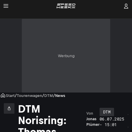
Werbung
Start
/
Tourenwagen
/
DTM
/
News
DTM
DTM
Von
T
Norisring:
06.07.2025
Jonas
h
- 15:01
Plümer
o
Thomas