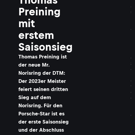
m
a
Preining
s
P
mit
r
e
erstem
i
n
Saisonsieg
i
n
Thomas Preining ist
g
z
der neue Mr.
e
Norisring der DTM:
i
Der 2023er Meister
g
t
feiert seinen dritten
d
Sieg auf dem
e
r
Norisring. Für den
K
Porsche-Star ist es
o
n
der erste Saisonsieg
k
und der Abschluss
u