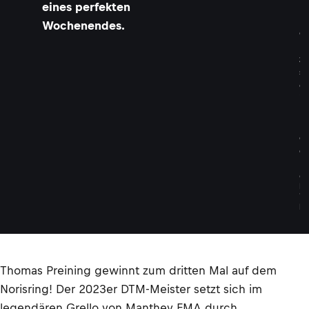
eines perfekten
r
r
Wochenendes.
e
n
z
s
e
i
n
H
e
c
k
©
D
T
M
Thomas Preining gewinnt zum dritten Mal auf dem
Norisring! Der 2023er DTM-Meister setzt sich im
legendären Grello von Manthey EMA durch.