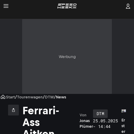
Werbung
Start
/
Tourenwagen
/
DTM
/
News
Ferrari-
DTM
Von
Ass
Er
25.05.2025
Jonas
st
- 14:44
Plümer
Aitken
er