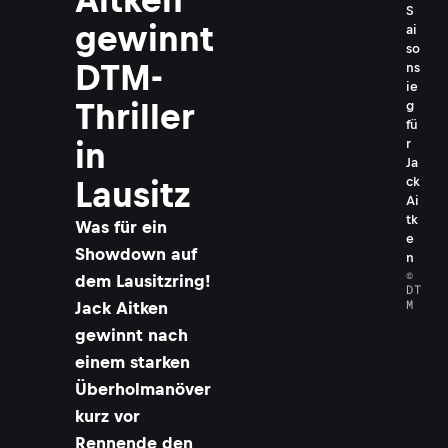
S
gewinnt
ai
so
DTM-
ns
ie
Thriller
g
fü
r
in
Ja
ck
Lausitz
Ai
tk
Was für ein
e
Showdown auf
n
©
dem Lausitzring!
DT
M
Jack Aitken
gewinnt nach
einem starken
Überholmanöver
kurz vor
Rennende den