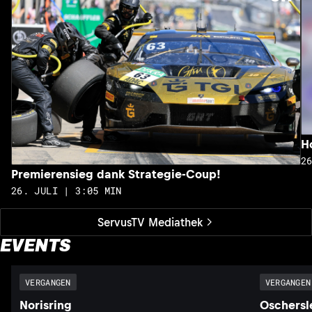
H
2
Premierensieg dank Strategie-Coup!
26. JULI | 3:05 MIN
ServusTV Mediathek
EVENTS
VERGANGEN
VERGANGEN
Norisring
Oschersl