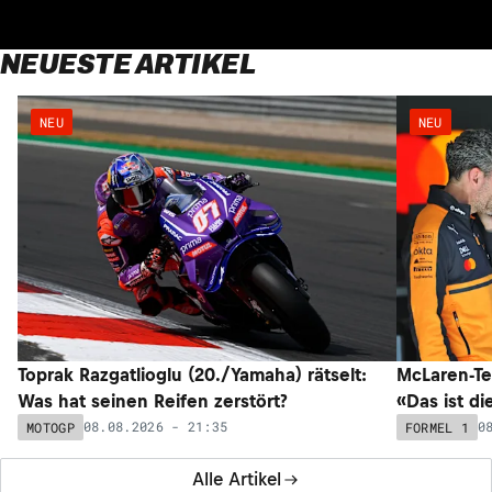
NEUESTE ARTIKEL
NEU
NEU
Toprak Razgatlioglu (20./Yamaha) rätselt:
McLaren-Te
Was hat seinen Reifen zerstört?
«Das ist di
08.08.2026 - 21:35
0
MOTOGP
FORMEL 1
Alle Artikel