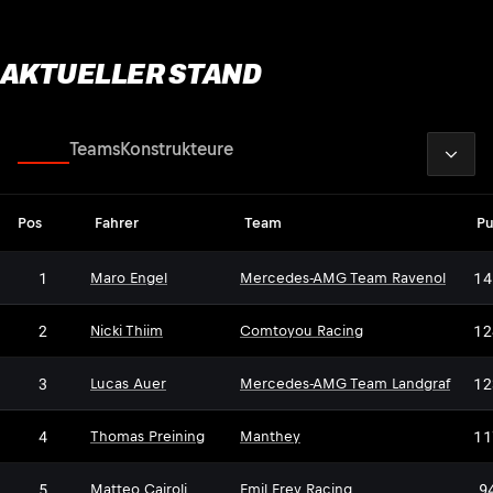
AKTUELLER STAND
2026
Fahrer
Teams
Konstrukteure
Pos
Fahrer
Team
Pu
1
14
Maro Engel
Mercedes-AMG Team Ravenol
2
12
Nicki Thiim
Comtoyou Racing
3
12
Lucas Auer
Mercedes-AMG Team Landgraf
4
11
Thomas Preining
Manthey
5
9
Matteo Cairoli
Emil Frey Racing