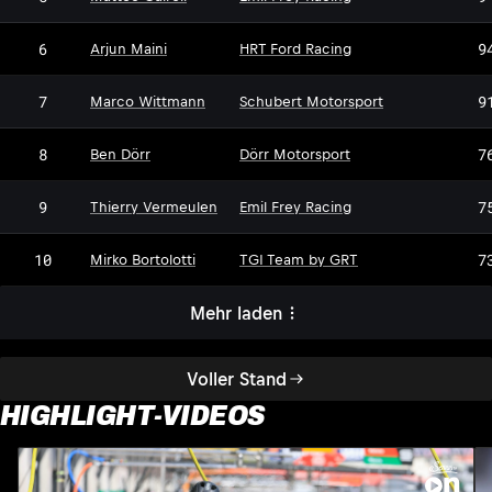
6
9
Arjun Maini
HRT Ford Racing
7
9
Marco Wittmann
Schubert Motorsport
DM
8
7
Ben Dörr
Dörr Motorsport
9
7
Thierry Vermeulen
Emil Frey Racing
10
7
Mirko Bortolotti
TGI Team by GRT
Mehr laden
Voller Stand
HIGHLIGHT-VIDEOS