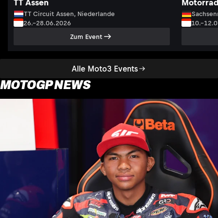
TT Assen
Motorrad
TT Circuit Assen, Niederlande
Sachsenr
26.–28.06.2026
10.–12.
Zum Event
Alle Moto3 Events
MOTOGP NEWS