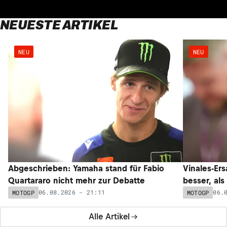
NEUESTE ARTIKEL
NEU
NEU
Abgeschrieben: Yamaha stand für Fabio
Vinales-Ers
Quartararo nicht mehr zur Debatte
besser, als
06.08.2026 - 21:11
06.
MOTOGP
MOTOGP
Alle Artikel