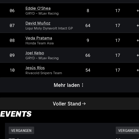
Eddie O'Shea
06
8
17
+
GRYD - MLav Racing
David Muñoz
07
64
17
+
Liqui Moly Dynavolt Intact GP
Veda Pratama
08
9
17
+
Honda Team Asia
Joel Kelso
09
66
17
+
GRYD - MLav Racing
Jesús Ríos
10
54
17
+
Rivacold Snipers Team
Mehr laden
Voller Stand
EVENTS
VERGANGEN
VERGANGEN