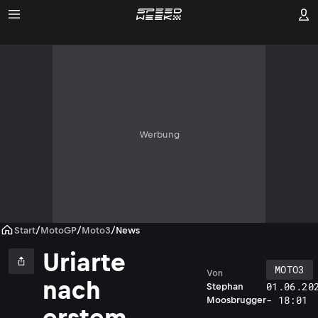
Werbung
Start
/
MotoGP
/
Moto3
/
News
Uriarte
MOTO3
Von
nach
01.06.20
Stephan
- 18:01
Moosbrugger
erstem