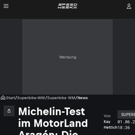
Werbung
Start
/
Superbike-WM
/
Superbike WM
/
News
Michelin-Test
SUPER
Von
im MotorLand
01.06.
Kay
18:36
Hettich
Aragón: Die