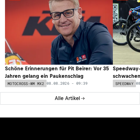
Schöne Erinnerungen für Pit Beirer: Vor 35
Speedway-W
Jahren gelang ein Paukenschlag
schwachem 
08.08.2026 - 09:39
0
MOTOCROSS-WM MX2
SPEEDWAY
Alle Artikel