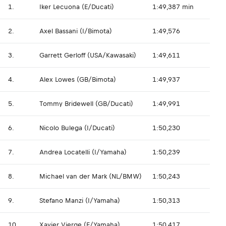
1.
Iker Lecuona (E/Ducati)
1:49,387 min
2.
Axel Bassani (I/Bimota)
1:49,576
3.
Garrett Gerloff (USA/Kawasaki)
1:49,611
4.
Alex Lowes (GB/Bimota)
1:49,937
5.
Tommy Bridewell (GB/Ducati)
1:49,991
6.
Nicolo Bulega (I/Ducati)
1:50,230
7.
Andrea Locatelli (I/Yamaha)
1:50,239
8.
Michael van der Mark (NL/BMW)
1:50,243
9.
Stefano Manzi (I/Yamaha)
1:50,313
10.
Xavier Vierge (E/Yamaha)
1:50,417