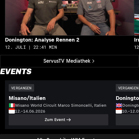
Donington: Analyse Rennen 2
I
12. JULI | 22:41 MIN
1
ServusTV Mediathek
EVENTS
VERGANGEN
VERGANGEN
Misano/Italien
Doningto
Misano World Circuit Marco Simoncelli, Italien
Doningto
12.–14.06.2026
10.–12.
Zum Event