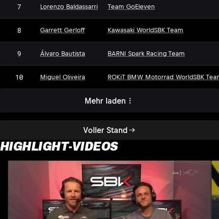
7
Lorenzo Baldassarri
Team GoEleven
8
Garrett Gerloff
Kawasaki WorldSBK Team
9
Álvaro Bautista
BARNI Spark Racing Team
10
Miguel Oliveira
ROKiT BMW Motorrad WorldSBK Tea
Mehr laden
Voller Stand
HIGHLIGHT-VIDEOS