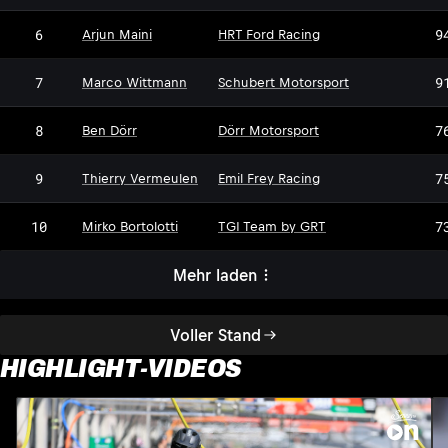
6
9
Arjun Maini
HRT Ford Racing
7
9
Marco Wittmann
Schubert Motorsport
DM
8
7
Ben Dörr
Dörr Motorsport
9
7
Thierry Vermeulen
Emil Frey Racing
10
7
Mirko Bortolotti
TGI Team by GRT
Mehr laden
Voller Stand
HIGHLIGHT-VIDEOS