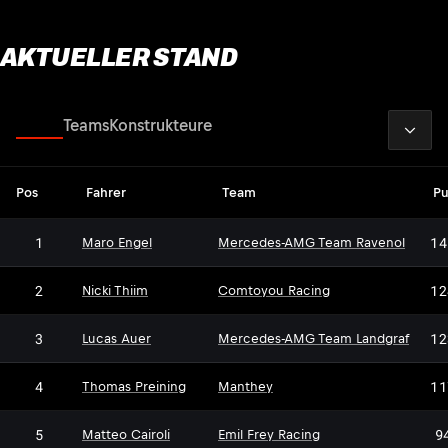
AKTUELLER STAND
2026
Fahrer
Teams
Konstrukteure
Pos
Fahrer
Team
Pu
1
14
Maro Engel
Mercedes-AMG Team Ravenol
2
12
Nicki Thiim
Comtoyou Racing
3
12
Lucas Auer
Mercedes-AMG Team Landgraf
4
11
Thomas Preining
Manthey
5
9
Matteo Cairoli
Emil Frey Racing