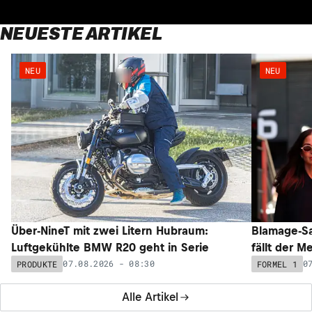
NEUESTE ARTIKEL
NEU
NEU
Über-NineT mit zwei Litern Hubraum:
Blamage-Sa
Luftgekühlte BMW R20 geht in Serie
fällt der M
07.08.2026 - 08:30
0
PRODUKTE
FORMEL 1
Alle Artikel