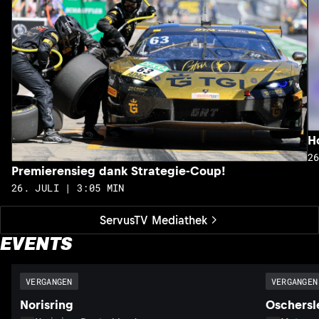
H
2
Premierensieg dank Strategie-Coup!
26. JULI | 3:05 MIN
ServusTV Mediathek
EVENTS
VERGANGEN
VERGANGEN
Norisring
Oschersl