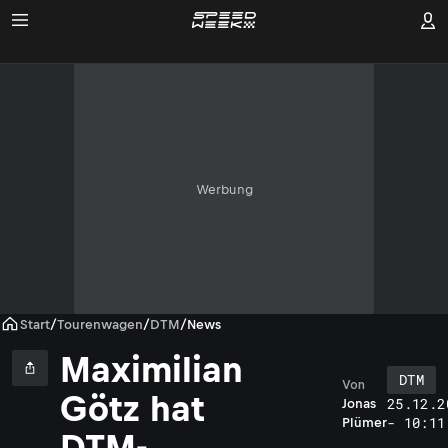
Werbung
Start
/
Tourenwagen
/
DTM
/
News
Maximilian
DTM
Von
Götz hat
25.12.2
Jonas
- 10:11
Plümer
DTM-