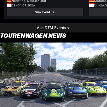
Norisring, Deutschland
Motorsp
02.–04.07.2026
24.–26.
Zum Event
Alle DTM Events
TOURENWAGEN NEWS