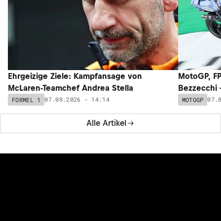
Ehrgeizige Ziele: Kampfansage von
MotoGP, FP
McLaren-Teamchef Andrea Stella
Bezzecchi –
07.08.2026 - 14:14
07.
FORMEL 1
MOTOGP
Alle Artikel