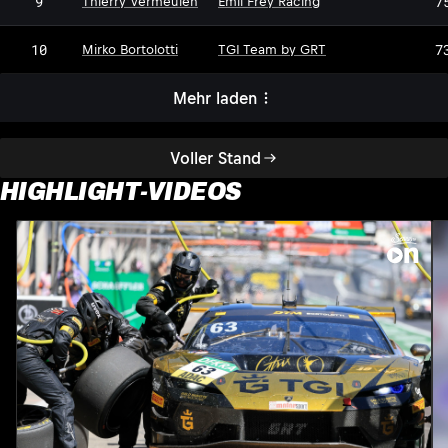
9
7
Thierry Vermeulen
Emil Frey Racing
10
7
Mirko Bortolotti
TGI Team by GRT
Mehr laden
Voller Stand
HIGHLIGHT-VIDEOS