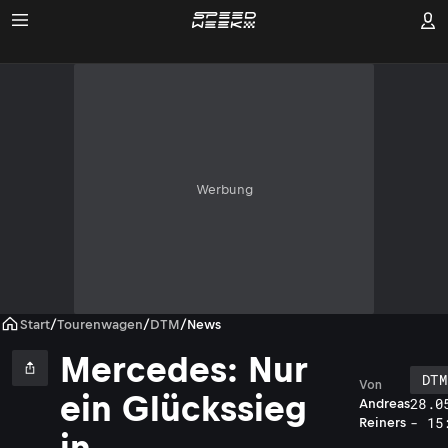
Werbung
Start
/
Tourenwagen
/
DTM
/
News
Mercedes: Nur
DTM
Von
ein Glückssieg
28.0
Andreas
- 15
Reiners
in