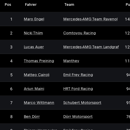
Pos
Fahrer
Team
Pu
1
14
Maro Engel
Mercedes-AMG Team Ravenol
2
12
Nicki Thiim
Comtoyou Racing
3
12
Lucas Auer
Mercedes-AMG Team Landgraf
4
11
Thomas Preining
Manthey
5
9
Matteo Cairoli
Emil Frey Racing
6
9
Arjun Maini
HRT Ford Racing
7
9
Marco Wittmann
Schubert Motorsport
DM
8
7
Ben Dörr
Dörr Motorsport