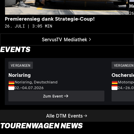
H
2
Premierensieg dank Strategie-Coup!
26. JULI | 3:05 MIN
ServusTV Mediathek
EVENTS
VERGANGEN
VERGANGEN
Norisring
Oschersl
Norisring, Deutschland
Motorsp
02.–04.07.2026
24.–26.
Zum Event
Alle DTM Events
TOURENWAGEN NEWS