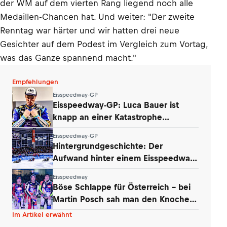
der WM auf dem vierten Rang liegend noch alle
Medaillen-Chancen hat. Und weiter: "Der zweite
Renntag war härter und wir hatten drei neue
Gesichter auf dem Podest im Vergleich zum Vortag,
was das Ganze spannend macht."
Empfehlungen
Eisspeedway-GP
Eisspeedway-GP: Luca Bauer ist
knapp an einer Katastrophe
vorbeigeschrammt
Eisspeedway-GP
Hintergrundgeschichte: Der
Aufwand hinter einem Eisspeedway-
WM-Finale
Eisspeedway
Böse Schlappe für Österreich – bei
Martin Posch sah man den Knochen
im Bein
Im Artikel erwähnt