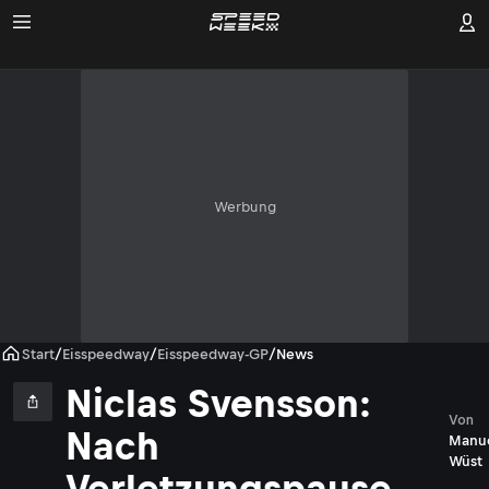
Werbung
Start
/
Eisspeedway
/
Eisspeedway-GP
/
News
Niclas Svensson:
Von
Nach
Manu
Wüst
Verletzungspause