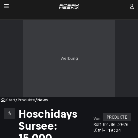
Werbung
Start
/
Produkte
/
News
Hoschidays
PRODUKTE
Von
D
Sursee:
02.06.2026
Rolf
a
- 19:24
Lüthi
n
15.000