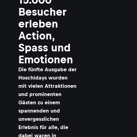
n
y
Besucher
a
erleben
c
A
Action,
s
k
Spass und
i
l
Emotionen
l
t
Die fünfte Ausgabe der
r
i
Hoschidays wurden
c
mit vielen Attraktionen
k
s
und prominenten
t
Gästen zu einem
e
spannenden und
v
o
unvergesslichen
r
Erlebnis für alle, die
s
t
dabei waren in