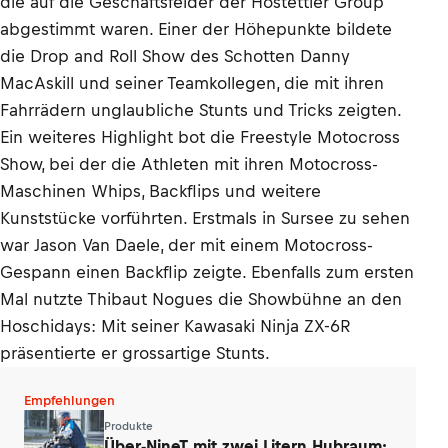
die auf die Geschäftsfelder der Hostettler Group
abgestimmt waren. Einer der Höhepunkte bildete
die Drop and Roll Show des Schotten Danny
MacAskill und seiner Teamkollegen, die mit ihren
Fahrrädern unglaubliche Stunts und Tricks zeigten.
Ein weiteres Highlight bot die Freestyle Motocross
Show, bei der die Athleten mit ihren Motocross-
Maschinen Whips, Backflips und weitere
Kunststücke vorführten. Erstmals in Sursee zu sehen
war Jason Van Daele, der mit einem Motocross-
Gespann einen Backflip zeigte. Ebenfalls zum ersten
Mal nutzte Thibaut Nogues die Showbühne an den
Hoschidays: Mit seiner Kawasaki Ninja ZX-6R
präsentierte er grossartige Stunts.
Empfehlungen
Produkte
Über-NineT mit zwei Litern Hubraum: