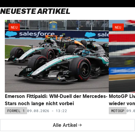
NEUESTE ARTIKEL
NEU
NEU
Emerson Fittipaldi: WM-Duell der Mercedes-
MotoGP Liv
Stars noch lange nicht vorbei
wieder von 
09.08.2026 - 13:22
09.
FORMEL 1
MOTOGP
Alle Artikel