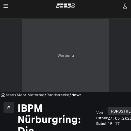
Werbung
Start
/
Mehr Motorrad
/
Rundstrecke
/
News
IBPM
RUNDSTRE
Von
Nürburgring:
27.05.202
Esther
15:17
Babel
Die