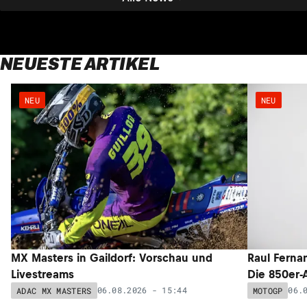
NEUESTE ARTIKEL
NEU
NEU
MX Masters in Gaildorf: Vorschau und
Raul Ferna
Livestreams
Die 850er-
06.08.2026 - 15:44
06.
ADAC MX MASTERS
MOTOGP