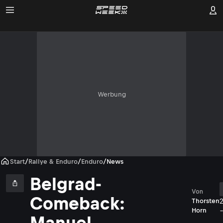
Werbung
Start
/
Rallye & Enduro
/
Enduro
/
News
Belgrad-
Von
Comeback:
Thorsten
Horn
Manuel