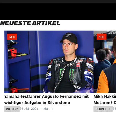
NEUESTE ARTIKEL
NEU
NEU
Yamaha-Testfahrer Augusto Fernandez mit
Mika Häkki
wichtiger Aufgabe in Silverstone
McLaren? D
06.08.2026 - 08:11
0
MOTOGP
FORMEL 1