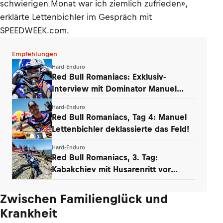
schwierigen Monat war ich ziemlich zufrieden»,
erklärte Lettenbichler im Gespräch mit
SPEEDWEEK.com.
Empfehlungen
Hard-Enduro
Red Bull Romaniacs: Exklusiv-
Interview mit Dominator Manuel
Lettenbichler
Hard-Enduro
Red Bull Romaniacs, Tag 4: Manuel
Lettenbichler deklassierte das Feld!
Hard-Enduro
Red Bull Romaniacs, 3. Tag:
Kabakchiev mit Husarenritt vor
Lettenbichler
Zwischen Familienglück und
Krankheit