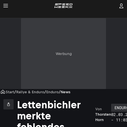
Werbung
Start
/
Rallye & Enduro
/
Enduro
/
News
Lettenbichler
ENDUR
Von
merkte
02.03.
Thorsten
- 11:0
Horn
fehlendes