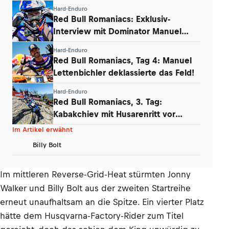
Hard-Enduro
Red Bull Romaniacs: Exklusiv-
Interview mit Dominator Manuel
Lettenbichler
Hard-Enduro
Red Bull Romaniacs, Tag 4: Manuel
Lettenbichler deklassierte das Feld!
Hard-Enduro
Red Bull Romaniacs, 3. Tag:
Kabakchiev mit Husarenritt vor
Lettenbichler
Im Artikel erwähnt
Billy Bolt
Im mittleren Reverse-Grid-Heat stürmten Jonny
Walker und Billy Bolt aus der zweiten Startreihe
erneut unaufhaltsam an die Spitze. Ein vierter Platz
hätte dem Husqvarna-Factory-Rider zum Titel