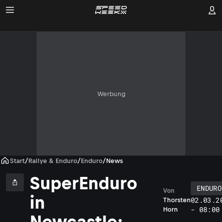
Werbung
Start
/
Rallye & Enduro
/
Enduro
/
News
SuperEnduro
ENDURO
Von
in
02.03.2
Thorsten
- 08:00
Horn
Newcastle: