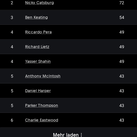
2
72
Nicky Catsburg
3
54
Ben Keating
4
49
Riccardo Pera
4
49
Richard Lietz
4
49
Yasser Shahin
5
43
Anthony McIntosh
5
43
Daniel Harper
5
43
Parker Thompson
6
43
Charlie Eastwood
Mehr laden