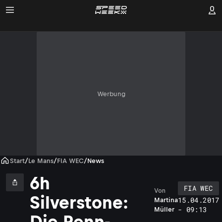
Werbung
Start
/
Le Mans
/
FIA WEC
/
News
6h
FIA WEC
Von
Silverstone:
15.04.2017
Martina
- 09:13
Müller
Die Renn-