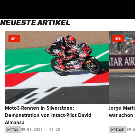
NEUESTE ARTIKEL
NEU
NEU
Moto3-Rennen in Silverstone:
Jorge Marti
Demonstration von Intact-Pilot David
war schon 
Almansa
09.08.2026 - 16:20
09.
MOTO3
MOTOGP