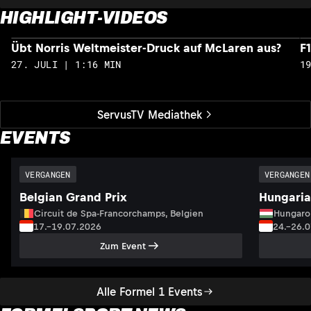
HIGHLIGHT-VIDEOS
Übt Norris Weltmeister-Druck auf McLaren aus?
F
27. JULI | 1:16 MIN
1
ServusTV Mediathek
EVENTS
VERGANGEN
VERGANGEN
Belgian Grand Prix
Hungaria
Circuit de Spa-Francorchamps, Belgien
Hungaro
17.–19.07.2026
24.–26.
Zum Event
Alle Formel 1 Events