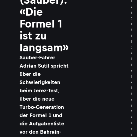
i
a
«Die
n
S
Formel 1
u
t
ist zu
i
l
langsam»
:
«
Sauber-Fahrer
D
i
Adrian Sutil spricht
e
über die
R
Schwierigkeiten
e
i
beim Jerez-Test,
f
über die neue
e
n
Turbo-Generation
w
der Formel 1 und
a
die Aufgabenliste
r
e
vor den Bahrain-
n