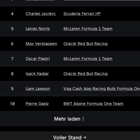
4
Charles Leclerc
Scuderia Ferrari HP
5
Lando Norris
McLaren Formula 1 Team
6
Max Verstappen
Oracle Red Bull Racing
7
Oscar Piastri
McLaren Formula 1 Team
8
Isack Hadjar
Oracle Red Bull Racing
9
Liam Lawson
Visa Cash App Racing Bulls Formula O
10
Pierre Gasly
BWT Alpine Formula One Team
Mehr laden
Voller Stand