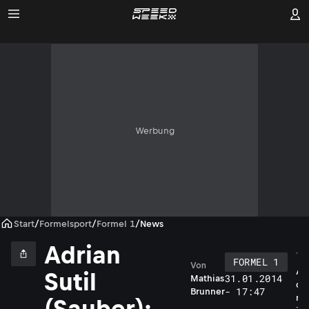
Werbung
Start
/
Formelsport
/
Formel 1
/
News
Adrian
FORMEL 1
Von
A
Sutil
31.01.2014
Mathias
d
- 17:47
Brunner
r
(Sauber):