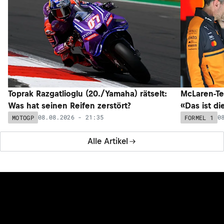
Toprak Razgatlioglu (20./Yamaha) rätselt:
McLaren-Te
Was hat seinen Reifen zerstört?
«Das ist di
08.08.2026 - 21:35
0
MOTOGP
FORMEL 1
Alle Artikel