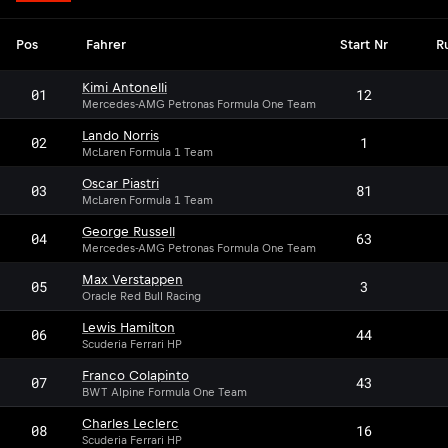
Pos
Fahrer
Start Nr
R
Kimi Antonelli
01
12
Mercedes-AMG Petronas Formula One Team
Lando Norris
02
1
McLaren Formula 1 Team
Oscar Piastri
03
81
McLaren Formula 1 Team
George Russell
04
63
Mercedes-AMG Petronas Formula One Team
Max Verstappen
05
3
Oracle Red Bull Racing
Lewis Hamilton
06
44
Scuderia Ferrari HP
Franco Colapinto
07
43
BWT Alpine Formula One Team
Charles Leclerc
08
16
Scuderia Ferrari HP