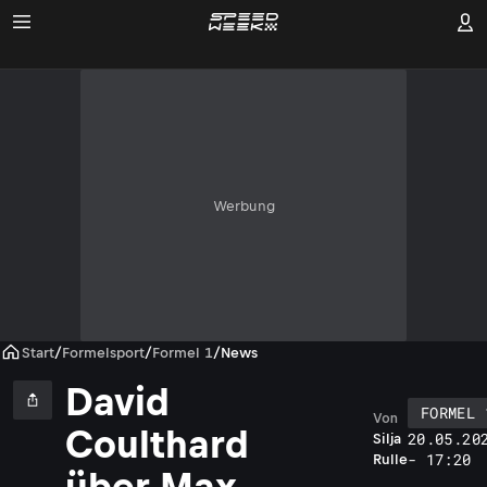
Werbung
Start
/
Formelsport
/
Formel 1
/
News
David
FORMEL 
Von
Coulthard
20.05.20
Silja
- 17:20
Rulle
über Max