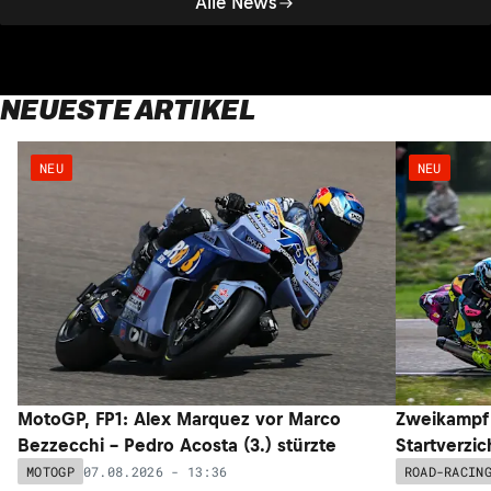
Alle News
NEUESTE ARTIKEL
NEU
NEU
MotoGP, FP1: Alex Marquez vor Marco
Zweikampf 
Bezzecchi – Pedro Acosta (3.) stürzte
Startverzic
07.08.2026 - 13:36
MOTOGP
ROAD-RACIN