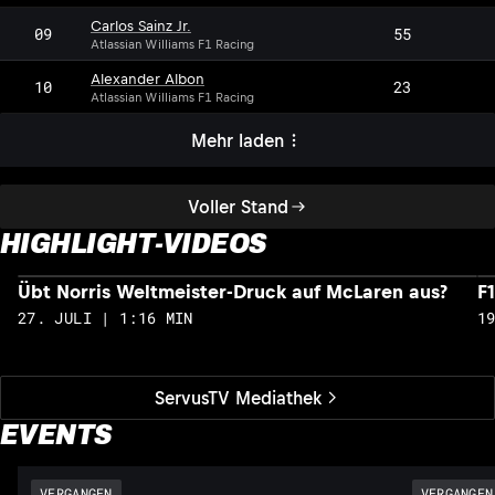
Carlos Sainz Jr.
09
55
Atlassian Williams F1 Racing
Alexander Albon
10
23
Atlassian Williams F1 Racing
Mehr laden
Voller Stand
HIGHLIGHT-VIDEOS
Übt Norris Weltmeister-Druck auf McLaren aus?
F
27. JULI | 1:16 MIN
1
ServusTV Mediathek
EVENTS
VERGANGEN
VERGANGEN