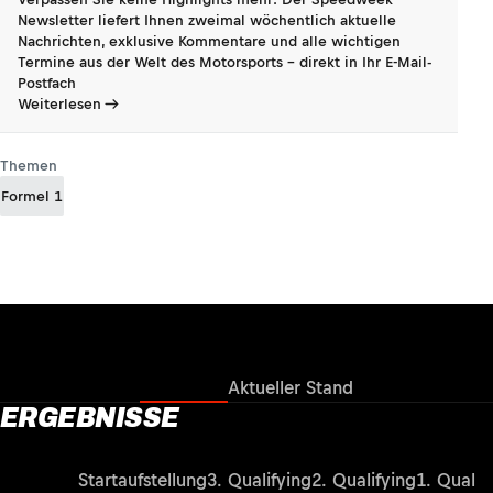
Newsletter liefert Ihnen zweimal wöchentlich aktuelle
Nachrichten, exklusive Kommentare und alle wichtigen
Termine aus der Welt des Motorsports - direkt in Ihr E-Mail-
Postfach
Weiterlesen
Themen
Formel 1
Ergebnisse
Aktueller Stand
ERGEBNISSE
Rennen
Startaufstellung
3. Qualifying
2. Qualifying
1. Qualif