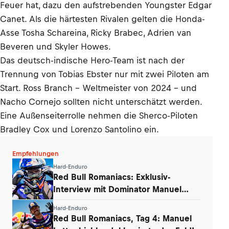
Feuer hat, dazu den aufstrebenden Youngster Edgar
Canet. Als die härtesten Rivalen gelten die Honda-
Asse Tosha Schareina, Ricky Brabec, Adrien van
Beveren und Skyler Howes.
Das deutsch-indische Hero-Team ist nach der
Trennung von Tobias Ebster nur mit zwei Piloten am
Start. Ross Branch – Weltmeister von 2024 – und
Nacho Cornejo sollten nicht unterschätzt werden.
Eine Außenseiterrolle nehmen die Sherco-Piloten
Bradley Cox und Lorenzo Santolino ein.
Empfehlungen
Hard-Enduro
Red Bull Romaniacs: Exklusiv-
Interview mit Dominator Manuel
Lettenbichler
Hard-Enduro
Red Bull Romaniacs, Tag 4: Manuel