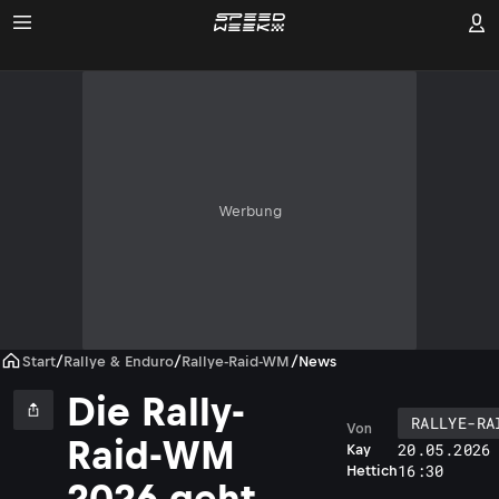
Werbung
Start
/
Rallye & Enduro
/
Rallye-Raid-WM
/
News
Die Rally-
RALLYE-RA
Von
Raid-WM
20.05.2026
Kay
16:30
Hettich
2026 geht