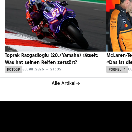
Toprak Razgatlioglu (20./Yamaha) rätselt:
McLaren-Te
Was hat seinen Reifen zerstört?
«Das ist di
08.08.2026 - 21:35
0
MOTOGP
FORMEL 1
Alle Artikel