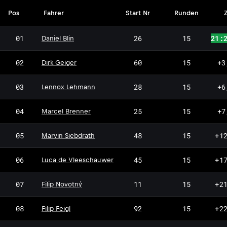
Pos
Fahrer
Start Nr
Runden
Z
01
26
15
21:
Daniel Blin
02
60
15
+3
Dirk Geiger
LL
03
28
15
+6
Lennox Lehmann
MB
04
25
15
+7
Marcel Brenner
MS
05
48
15
+1
Marvin Siebdrath
LV
06
45
15
+1
Luca de Vleeschauwer
FN
07
11
15
+2
Filip Novotný
FF
08
92
15
+2
Filip Feigl