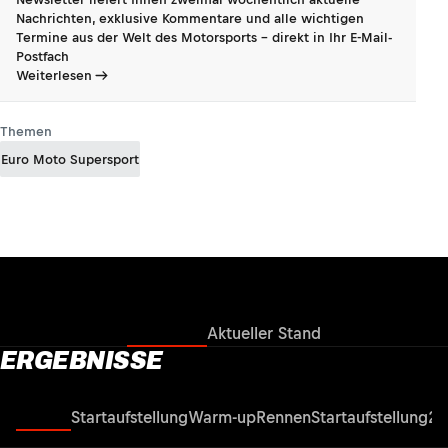
Nachrichten, exklusive Kommentare und alle wichtigen
Termine aus der Welt des Motorsports - direkt in Ihr E-Mail-
Postfach
Weiterlesen
Themen
Euro Moto Supersport
Ergebnisse
Aktueller Stand
ERGEBNISSE
Rennen
Startaufstellung
Warm-up
Rennen
Startaufstellung
2.