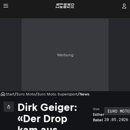
Werbung
Start
/
Euro Moto
/
Euro Moto Supersport
/
News
Dirk Geiger:
Von
EURO MOTO
Esther
«Der Drop
20.05.2026
Babel
kam aus