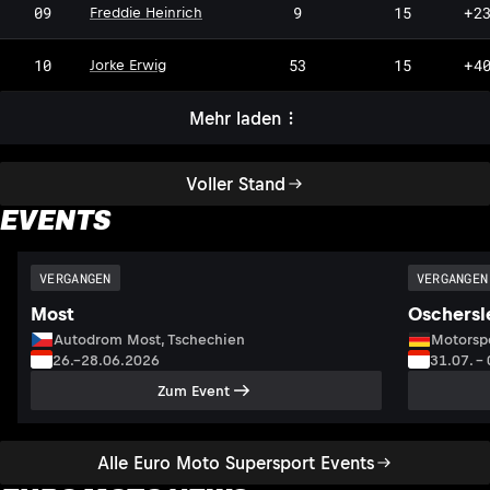
FH
09
9
15
+2
Freddie Heinrich
JE
10
53
15
+4
Jorke Erwig
Mehr laden
Voller Stand
EVENTS
VERGANGEN
VERGANGEN
Most
Oschersl
Autodrom Most, Tschechien
Motorsp
26.–28.06.2026
31.07. –
Zum Event
Alle Euro Moto Supersport Events