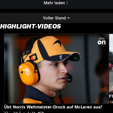
Mehr laden
Voller Stand
HIGHLIGHT-VIDEOS
F
1
Übt Norris Weltmeister-Druck auf McLaren aus?
27. JULI | 1:16 MIN