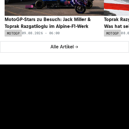
MotoGP-Stars zu Besuch: Jack Miller &
Toprak Razg
Toprak Razgatlioglu im Alpine-F1-Werk
Was hat sei
09.08.2026 - 06:00
08.
MOTOGP
MOTOGP
Alle Artikel