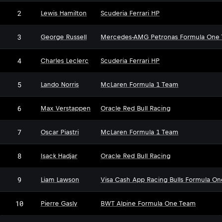
2
Lewis Hamilton
Scuderia Ferrari HP
3
George Russell
Mercedes-AMG Petronas Formula One
4
Charles Leclerc
Scuderia Ferrari HP
5
Lando Norris
McLaren Formula 1 Team
6
Max Verstappen
Oracle Red Bull Racing
7
Oscar Piastri
McLaren Formula 1 Team
8
Isack Hadjar
Oracle Red Bull Racing
9
Liam Lawson
Visa Cash App Racing Bulls Formula O
10
Pierre Gasly
BWT Alpine Formula One Team