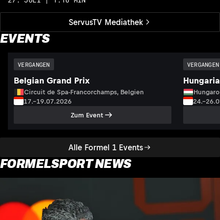
ServusTV Mediathek
EVENTS
VERGANGEN
VERGANGEN
Belgian Grand Prix
Hungaria
Circuit de Spa-Francorchamps, Belgien
Hungaro
17.–19.07.2026
24.–26.
Zum Event
Alle Formel 1 Events
FORMELSPORT NEWS