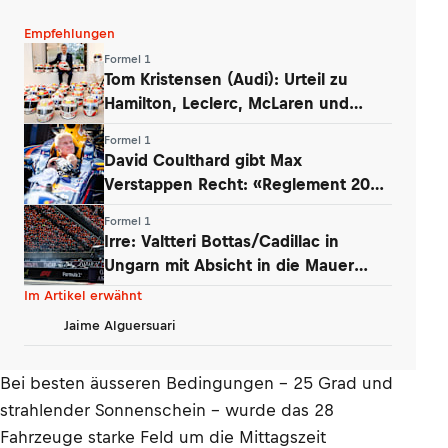
Empfehlungen
Formel 1
Tom Kristensen (Audi): Urteil zu
Hamilton, Leclerc, McLaren und
Verstappen
Formel 1
David Coulthard gibt Max
Verstappen Recht: «Reglement 2026
wie Dampfwalze»
Formel 1
Irre: Valtteri Bottas/Cadillac in
Ungarn mit Absicht in die Mauer
gefahren
Im Artikel erwähnt
Jaime Alguersuari
Bei besten äusseren Bedingungen – 25 Grad und
strahlender Sonnenschein – wurde das 28
Fahrzeuge starke Feld um die Mittagszeit