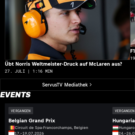
F
1
Übt Norris Weltmeister-Druck auf McLaren aus?
27. JULI | 1:16 MIN
ServusTV Mediathek
EVENTS
VERGANGEN
VERGANGEN
Belgian Grand Prix
Hungaria
Circuit de Spa-Francorchamps, Belgien
Hungaro
17.–19.07.2026
24.–26.