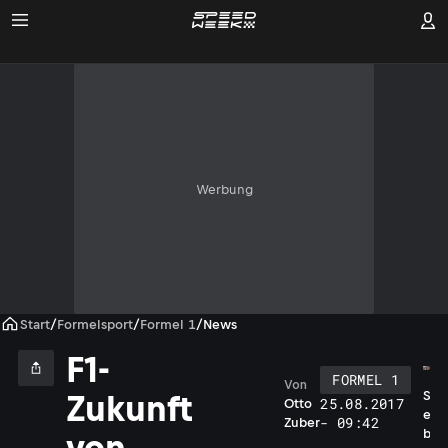
Werbung
Start
/
Formelsport
/
Formel 1
/
News
F1-
FORMEL 1
Von
S
Zukunft
25.08.2017
Otto
e
- 09:42
Zuber
b
von