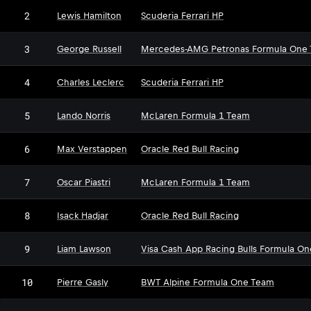
2
Lewis Hamilton
Scuderia Ferrari HP
3
George Russell
Mercedes-AMG Petronas Formula One
4
Charles Leclerc
Scuderia Ferrari HP
5
Lando Norris
McLaren Formula 1 Team
6
Max Verstappen
Oracle Red Bull Racing
7
Oscar Piastri
McLaren Formula 1 Team
8
Isack Hadjar
Oracle Red Bull Racing
9
Liam Lawson
Visa Cash App Racing Bulls Formula O
10
Pierre Gasly
BWT Alpine Formula One Team