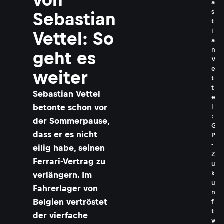
a
s
Sebastian
t
i
Vettel: So
a
n
geht es
V
e
weiter
t
t
Sebastian Vettel
e
betonte schon vor
l
:
der Sommerpause,
G
dass er es nicht
P
-
eilig habe, seinen
Z
Ferrari-Vertrag zu
u
k
verlängern. Im
u
Fahrerlager von
n
Belgien vertröstet
f
t
der vierfache
w