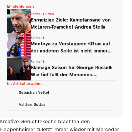
Empfehlungen
Formel 1 • Neu
Ehrgeizige Ziele: Kampfansage von
McLaren-Teamchef Andrea Stella
Formel 1
Montoya zu Verstappen: «Gras auf
der anderen Seite ist nicht immer
grüner»
Formel 1
Blamage-Saison für George Russell:
Wie tief fällt der Mercedes-
Routinier?
Im Artikel erwähnt
Sebastian Vettel
Valtteri Bottas
Kreative Gerüchteköche brachten den
Heppenheimer zuletzt immer wieder mit Mercedes