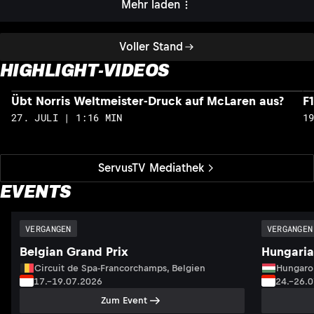
Mehr laden
Voller Stand
HIGHLIGHT-VIDEOS
Übt Norris Weltmeister-Druck auf McLaren aus?
F
27. JULI | 1:16 MIN
1
ServusTV Mediathek
EVENTS
VERGANGEN
VERGANGEN
Belgian Grand Prix
Hungaria
Circuit de Spa-Francorchamps, Belgien
Hungaro
17.–19.07.2026
24.–26.
Zum Event