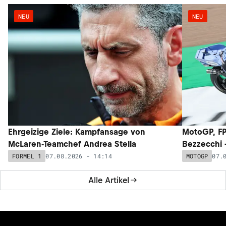
NEU
NEU
Ehrgeizige Ziele: Kampfansage von
MotoGP, FP
McLaren-Teamchef Andrea Stella
Bezzecchi –
07.08.2026 - 14:14
07.
FORMEL 1
MOTOGP
Alle Artikel