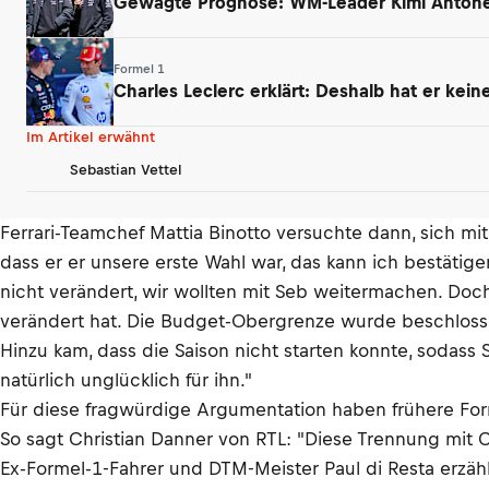
Gewagte Prognose: WM-Leader Kimi Antonell
Formel 1
Charles Leclerc erklärt: Deshalb hat er kei
Im Artikel erwähnt
Sebastian Vettel
Ferrari-Teamchef Mattia Binotto versuchte dann, sich mit
dass er er unsere erste Wahl war, das kann ich bestätige
nicht verändert, wir wollten mit Seb weitermachen. Doc
verändert hat. Die Budget-Obergrenze wurde beschloss
Hinzu kam, dass die Saison nicht starten konnte, sodass 
natürlich unglücklich für ihn."
Für diese fragwürdige Argumentation haben frühere Form
So sagt Christian Danner von RTL: "Diese Trennung mit Co
Ex-Formel-1-Fahrer und DTM-Meister Paul di Resta erzähl