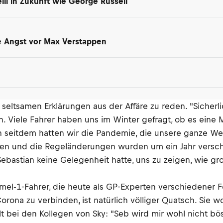
i in Zukunft wie George Russell
ne Angst vor Max Verstappen
 seltsamen Erklärungen aus der Affäre zu reden. "Sicherl
n. Viele Fahrer haben uns im Winter gefragt, ob es eine M
h seitdem hatten wir die Pandemie, die unsere ganze Wel
en und die Regeländerungen wurden um ein Jahr verscho
Sebastian keine Gelegenheit hatte, uns zu zeigen, wie gr
el-1-Fahrer, die heute als GP-Experten verschiedener F
rona zu verbinden, ist natürlich völliger Quatsch. Sie wo
t bei den Kollegen von Sky: "Seb wird mir wohl nicht bös