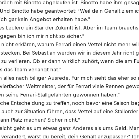
räch mit Binotto abgelaufen ist. Binotto habe ihm gesa
 Und Binotto habe geantwortet: ‘Weil dein Gehalt ziemlic
tlich gar kein Angebot erhalten habe."
es Leclerc ein Star der Zukunft ist. Aber im Team brauch
gegen bin ich mir nicht so sicher."
cht erklären, warum Ferrari einen Vettel nicht mehr will
stecken. Bei Sebastian werden wir in diesem Jahr richti
r zu verlieren. Ob er dann wirklich zuhört, wenn die am 
 das Team verlangt hat."
alles nach billiger Ausrede. Für mich sieht das eher so a
 vierfacher Weltmeister, der für Ferrari viele Rennen ge
en seine Ferrari-Stallgefährten gewonnen haben."
olche Entscheidung zu treffen, noch bevor eine Saison b
ch zur Situation führen, dass Vettel auf eine Stallorder
ann Platz machen? Sicher nicht."
lleicht geht es um etwas ganz Anderes als ums Geld. Ma
ich verändert, wärst du bereit, dein Gehalt anzupassen?’ 