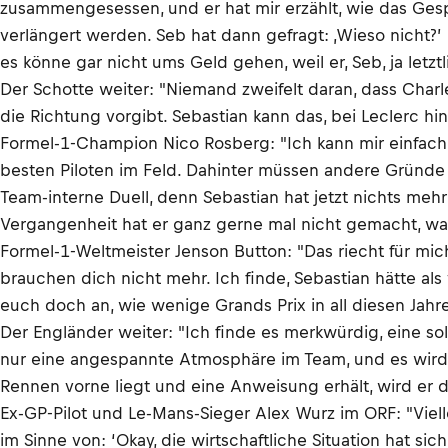
zusammengesessen, und er hat mir erzählt, wie das Gesp
verlängert werden. Seb hat dann gefragt: ‚Wieso nicht?’
es könne gar nicht ums Geld gehen, weil er, Seb, ja letz
Der Schotte weiter: "Niemand zweifelt daran, dass Charl
die Richtung vorgibt. Sebastian kann das, bei Leclerc hin
Formel-1-Champion Nico Rosberg: "Ich kann mir einfach ni
besten Piloten im Feld. Dahinter müssen andere Gründe 
Team-interne Duell, denn Sebastian hat jetzt nichts meh
Vergangenheit hat er ganz gerne mal nicht gemacht, was
Formel-1-Weltmeister Jenson Button: "Das riecht für mich 
brauchen dich nicht mehr. Ich finde, Sebastian hätte als
euch doch an, wie wenige Grands Prix in all diesen Jahr
Der Engländer weiter: "Ich finde es merkwürdig, eine s
nur eine angespannte Atmosphäre im Team, und es wird au
Rennen vorne liegt und eine Anweisung erhält, wird er d
Ex-GP-Pilot und Le-Mans-Sieger Alex Wurz im ORF: "Vie
im Sinne von: ‘Okay, die wirtschaftliche Situation hat s