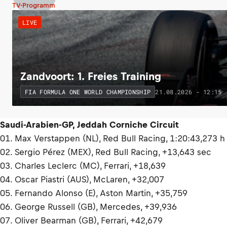
TV-Programm
LIVE
Zandvoort: 1. Freies Training
21.08.2026 - 12:15
FIA FORMULA ONE WORLD CHAMPIONSHIP
Saudi-Arabien-GP, Jeddah Corniche Circuit
01. Max Verstappen (NL), Red Bull Racing, 1:20:43,273 h
02. Sergio Pérez (MEX), Red Bull Racing, +13,643 sec
03. Charles Leclerc (MC), Ferrari, +18,639
04. Oscar Piastri (AUS), McLaren, +32,007
05. Fernando Alonso (E), Aston Martin, +35,759
06. George Russell (GB), Mercedes, +39,936
07. Oliver Bearman (GB), Ferrari, +42,679