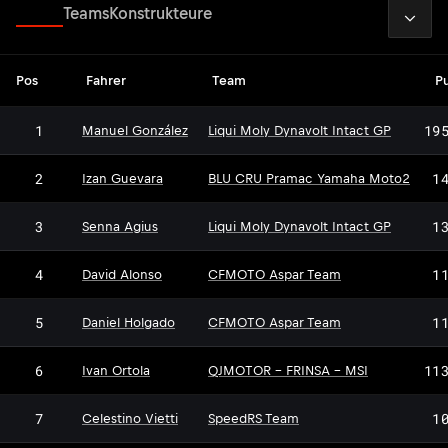
2026
Fahrer
Teams
Konstrukteure
Pos
Fahrer
Team
P
1
19
Manuel González
Liqui Moly Dynavolt Intact GP
2
1
Izan Guevara
BLU CRU Pramac Yamaha Moto2
3
1
Senna Agius
Liqui Moly Dynavolt Intact GP
4
1
David Alonso
CFMOTO Aspar Team
5
1
Daniel Holgado
CFMOTO Aspar Team
6
11
Ivan Ortola
QJMOTOR - FRINSA - MSI
7
1
Celestino Vietti
SpeedRS Team