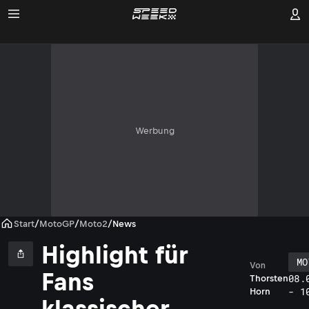
Werbung
Start
/
MotoGP
/
Moto2
/
News
Highlight für
MO
Von
Fans
08.
Thorsten
- 1
Horn
klassischer