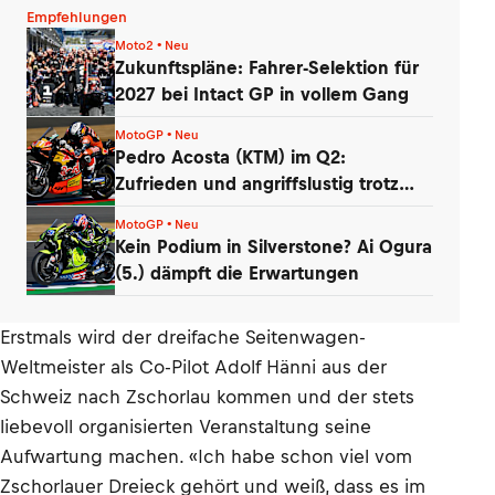
Empfehlungen
Moto2 • Neu
Zukunftspläne: Fahrer-Selektion für
2027 bei Intact GP in vollem Gang
MotoGP • Neu
Pedro Acosta (KTM) im Q2:
Zufrieden und angriffslustig trotz
zweier Stürze
MotoGP • Neu
Kein Podium in Silverstone? Ai Ogura
(5.) dämpft die Erwartungen
Erstmals wird der dreifache Seitenwagen-
Weltmeister als Co-Pilot Adolf Hänni aus der
Schweiz nach Zschorlau kommen und der stets
liebevoll organisierten Veranstaltung seine
Aufwartung machen. «Ich habe schon viel vom
Zschorlauer Dreieck gehört und weiß, dass es im