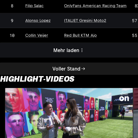
8
8
Filip Salac
OnlyFans American Racing Team
9
57
Alonso Lopez
ITALJET Gresini Moto2
10
55
Collin Veijer
Red Bull KTM Ajo
Mehr laden
Voller Stand
HIGHLIGHT-VIDEOS