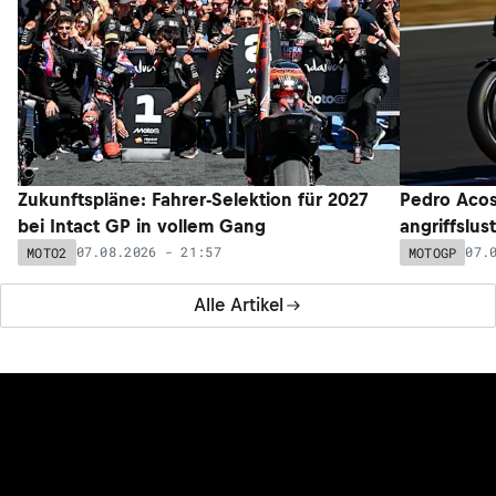
Zukunftspläne: Fahrer-Selektion für 2027
Pedro Acos
bei Intact GP in vollem Gang
angriffslus
07.08.2026 - 21:57
07.
MOTO2
MOTOGP
Alle Artikel