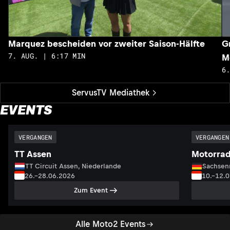
Marquez bescheiden vor zweiter Saison-Hälfte
G
7. AUG. | 6:17 MIN
M
6
ServusTV Mediathek
EVENTS
VERGANGEN
VERGANGEN
TT Assen
Motorrad
TT Circuit Assen, Niederlande
Sachsenr
26.–28.06.2026
10.–12.
Zum Event
Alle Moto2 Events