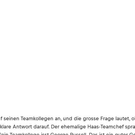
f seinen Teamkollegen an, und die grosse Frage lautet,
 klare Antwort darauf. Der ehemalige Haas-Teamchef spra
Sein Teamkollege isst George Russell. Das ist ein guter G