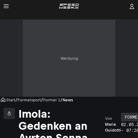
Werbung
Start
/
Formelsport
/
Formel 1
/
News
Imola:
FORME
Von
Gedenken an
02.05.
Maria
- 07:2
Guidotti
Ayrton Senna