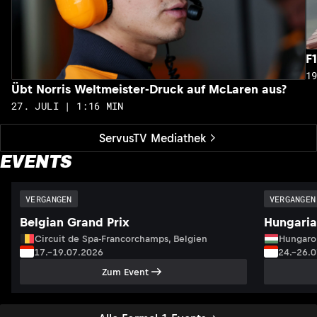
F
1
Übt Norris Weltmeister-Druck auf McLaren aus?
27. JULI | 1:16 MIN
ServusTV Mediathek
EVENTS
VERGANGEN
VERGANGEN
Belgian Grand Prix
Hungaria
Circuit de Spa-Francorchamps, Belgien
Hungaro
17.–19.07.2026
24.–26.
Zum Event