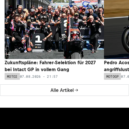
Zukunftspläne: Fahrer-Selektion für 2027
Pedro Acos
bei Intact GP in vollem Gang
angriffslus
07.08.2026 - 21:57
07.
MOTO2
MOTOGP
Alle Artikel