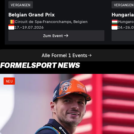
VERGANGEN
VERGANGEN
Belgian Grand Prix
Hungaria
Circuit de Spa-Francorchamps, Belgien
Hungaro
17.–19.07.2026
24.–26.
Zum Event
Alle Formel 1 Events
FORMELSPORT NEWS
NEU