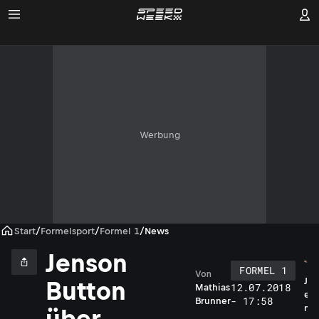
Werbung
Start
/
Formelsport
/
Formel 1
/
News
Jenson
FORMEL 1
Von
J
Button
12.07.2018
Mathias
e
- 17:58
Brunner
n
über