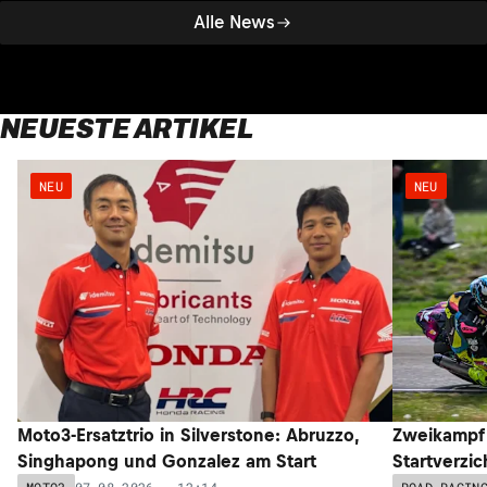
Alle News
NEUESTE ARTIKEL
NEU
NEU
Moto3-Ersatztrio in Silverstone: Abruzzo,
Zweikampf 
Singhapong und Gonzalez am Start
Startverzic
07.08.2026 - 12:14