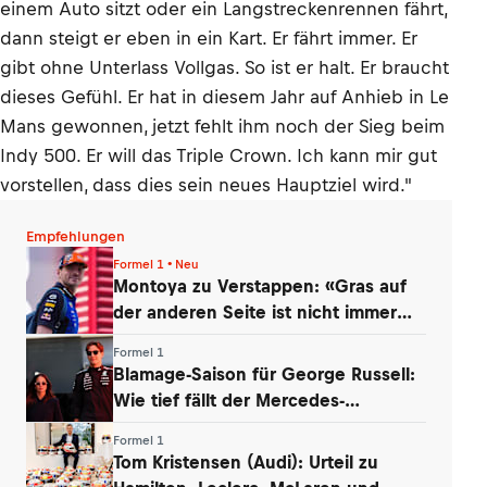
einem Auto sitzt oder ein Langstreckenrennen fährt,
dann steigt er eben in ein Kart. Er fährt immer. Er
gibt ohne Unterlass Vollgas. So ist er halt. Er braucht
dieses Gefühl. Er hat in diesem Jahr auf Anhieb in Le
Mans gewonnen, jetzt fehlt ihm noch der Sieg beim
Indy 500. Er will das Triple Crown. Ich kann mir gut
vorstellen, dass dies sein neues Hauptziel wird."
Empfehlungen
Formel 1 • Neu
Montoya zu Verstappen: «Gras auf
der anderen Seite ist nicht immer
grüner»
Formel 1
Blamage-Saison für George Russell:
Wie tief fällt der Mercedes-
Routinier?
Formel 1
Tom Kristensen (Audi): Urteil zu