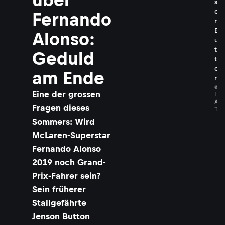
s
o
Fernando
n
B
Alonso:
u
t
Geduld
t
o
am Ende
n
©
​Eine der grossen
L
A
Fragen dieses
T
Sommers: Wird
McLaren-Superstar
Fernando Alonso
2019 noch Grand-
Prix-Fahrer sein?
Sein früherer
Stallgefährte
Jenson Button