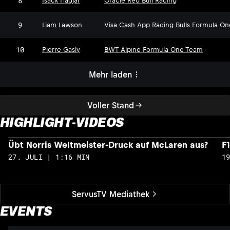
8
Isack Hadjar
Oracle Red Bull Racing
9
Liam Lawson
Visa Cash App Racing Bulls Formula O
10
Pierre Gasly
BWT Alpine Formula One Team
Mehr laden
Voller Stand
HIGHLIGHT-VIDEOS
Übt Norris Weltmeister-Druck auf McLaren aus?
F
27. JULI | 1:16 MIN
1
ServusTV Mediathek
EVENTS