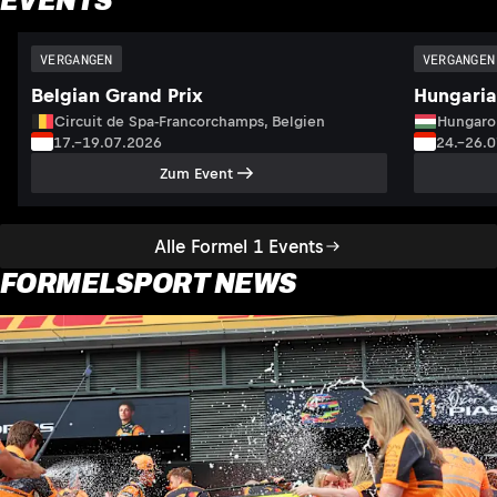
EVENTS
VERGANGEN
VERGANGEN
Belgian Grand Prix
Hungaria
Circuit de Spa-Francorchamps, Belgien
Hungaro
17.–19.07.2026
24.–26.
Zum Event
Alle Formel 1 Events
FORMELSPORT NEWS