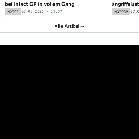
bei Intact GP in vollem Gang
angriffslus
07.08.2026 - 21:57
07.
MOTO2
MOTOGP
Alle Artikel