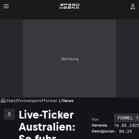
Werbung
Start
/
Formelsport
/
Formel 1
/
News
Live-Ticker
FORMEL 1
Von
Australien:
16.03.202
Vanessa
- 04:24
Georgoulas
So fuhr