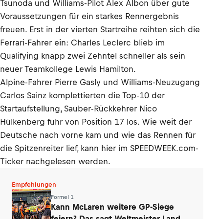
Tsunoda und Williams-Pilot Alex Albon über gute
Voraussetzungen für ein starkes Rennergebnis
freuen. Erst in der vierten Startreihe reihten sich die
Ferrari-Fahrer ein: Charles Leclerc blieb im
Qualifying knapp zwei Zehntel schneller als sein
neuer Teamkollege Lewis Hamilton.
Alpine-Fahrer Pierre Gasly und Williams-Neuzugang
Carlos Sainz komplettierten die Top-10 der
Startaufstellung, Sauber-Rückkehrer Nico
Hülkenberg fuhr von Position 17 los. Wie weit der
Deutsche nach vorne kam und wie das Rennen für
die Spitzenreiter lief, kann hier im SPEEDWEEK.com-
Ticker nachgelesen werden.
Empfehlungen
Formel 1
Kann McLaren weitere GP-Siege
feiern? Das sagt Weltmeister Lando