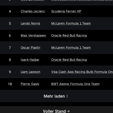
4
Charles Leclerc
Scuderia Ferrari HP
5
Lando Norris
McLaren Formula 1 Team
6
Max Verstappen
Oracle Red Bull Racing
7
Oscar Piastri
McLaren Formula 1 Team
8
Isack Hadjar
Oracle Red Bull Racing
9
Liam Lawson
Visa Cash App Racing Bulls Formula O
10
Pierre Gasly
BWT Alpine Formula One Team
Mehr laden
Voller Stand