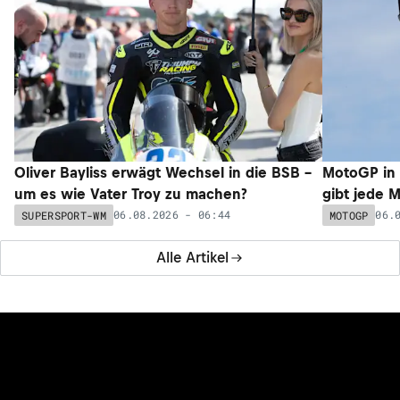
Oliver Bayliss erwägt Wechsel in die BSB –
MotoGP in 
um es wie Vater Troy zu machen?
gibt jede 
06.08.2026 - 06:44
06.
SUPERSPORT-WM
MOTOGP
Alle Artikel