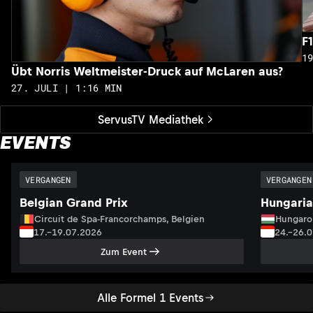
F
1
Übt Norris Weltmeister-Druck auf McLaren aus?
27. JULI | 1:16 MIN
ServusTV Mediathek
EVENTS
VERGANGEN
VERGANGEN
Belgian Grand Prix
Hungaria
Circuit de Spa-Francorchamps, Belgien
Hungaro
17.–19.07.2026
24.–26.
Zum Event
Alle Formel 1 Events