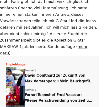
mehr Fans gibt. Ich darf mich wirklich glücklich
schätzen über so viel Unterstützung. Ich hatte
immer einen starken inneren Antrieb, dieses
Vorwärtsstreben teile ich mit G-Star. Und die Jeans
gefallen mir seit Jahren. Ich will mich lässig kleiden,
aber nicht schickimickig." Als erste Frucht der
Zusammenarbeit gibt es die Kollektion G-Star
MAXRAW 1, als limitierte Sonderauflage (
mehr
dazu
).
Empfehlungen
Formel 1
David Coulthard zur Zukunft von
Max Verstappen: «Mein Bauchgefühl
sagt …»
Formel 1
Ferrari-Teamchef Fred Vasseur:
«Reine Verschwendung von Zeit und
Energie»