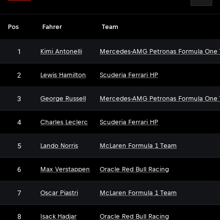
Pos
Fahrer
Team
1
Kimi Antonelli
Mercedes-AMG Petronas Formula One
2
Lewis Hamilton
Scuderia Ferrari HP
3
George Russell
Mercedes-AMG Petronas Formula One
4
Charles Leclerc
Scuderia Ferrari HP
5
Lando Norris
McLaren Formula 1 Team
6
Max Verstappen
Oracle Red Bull Racing
7
Oscar Piastri
McLaren Formula 1 Team
8
Isack Hadjar
Oracle Red Bull Racing