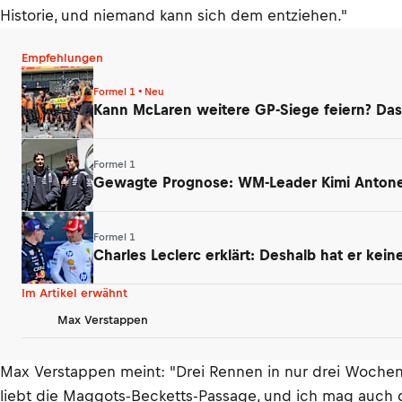
Historie, und niemand kann sich dem entziehen."
Empfehlungen
Formel 1 • Neu
Kann McLaren weitere GP-Siege feiern? Das
Formel 1
Gewagte Prognose: WM-Leader Kimi Antonell
Formel 1
Charles Leclerc erklärt: Deshalb hat er kei
Im Artikel erwähnt
Max Verstappen
Max Verstappen meint: "Drei Rennen in nur drei Wochen, 
liebt die Maggots-Becketts-Passage, und ich mag auch di