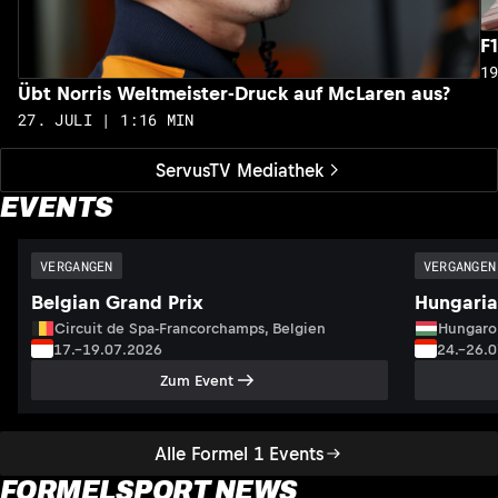
F
1
Übt Norris Weltmeister-Druck auf McLaren aus?
27. JULI | 1:16 MIN
ServusTV Mediathek
EVENTS
VERGANGEN
VERGANGEN
Belgian Grand Prix
Hungaria
Circuit de Spa-Francorchamps, Belgien
Hungaro
17.–19.07.2026
24.–26.
Zum Event
Alle Formel 1 Events
FORMELSPORT NEWS