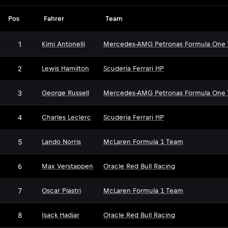
Pos
Fahrer
Team
1
Kimi Antonelli
Mercedes-AMG Petronas Formula One
2
Lewis Hamilton
Scuderia Ferrari HP
3
George Russell
Mercedes-AMG Petronas Formula One
4
Charles Leclerc
Scuderia Ferrari HP
5
Lando Norris
McLaren Formula 1 Team
6
Max Verstappen
Oracle Red Bull Racing
7
Oscar Piastri
McLaren Formula 1 Team
8
Isack Hadjar
Oracle Red Bull Racing