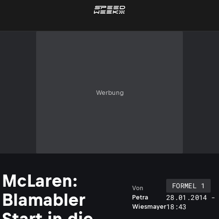
Werbung
McLaren:
FORMEL 1
Von
Blamabler
28.01.2014 -
Petra
18:43
Wiesmayer
Start in die