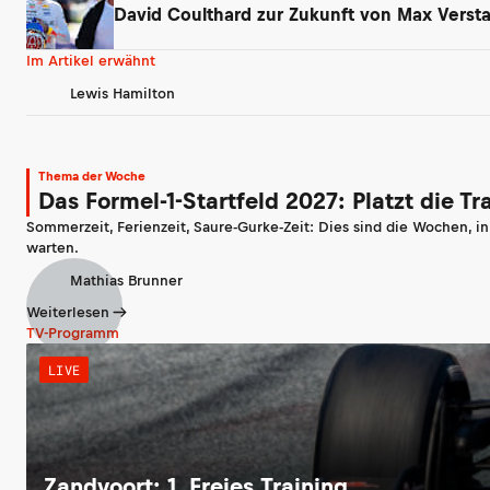
David Coulthard zur Zukunft von Max Verst
Im Artikel erwähnt
Lewis Hamilton
Thema der Woche
Das Formel-1-Startfeld 2027: Platzt die T
Sommerzeit, Ferienzeit, Saure-Gurke-Zeit: Dies sind die Wochen, i
warten.
Mathias Brunner
Weiterlesen
TV-Programm
LIVE
Zandvoort: 1. Freies Training