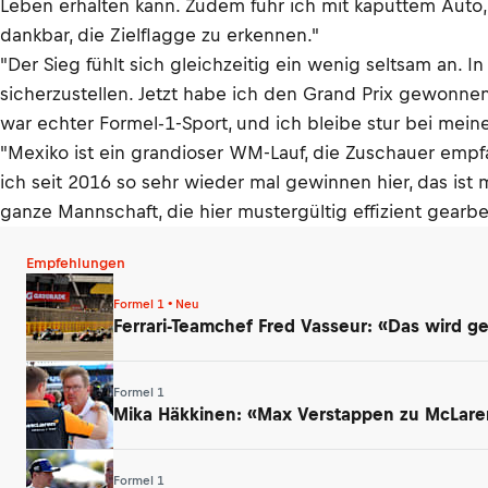
Leben erhalten kann. Zudem fuhr ich mit kaputtem Auto,
dankbar, die Zielflagge zu erkennen."
"Der Sieg fühlt sich gleichzeitig ein wenig seltsam an.
sicherzustellen. Jetzt habe ich den Grand Prix gewonnen,
war echter Formel-1-Sport, und ich bleibe stur bei mei
"Mexiko ist ein grandioser WM-Lauf, die Zuschauer empfa
ich seit 2016 so sehr wieder mal gewinnen hier, das ist
ganze Mannschaft, die hier mustergültig effizient gearbei
Empfehlungen
Formel 1 • Neu
Ferrari-Teamchef Fred Vasseur: «Das wird 
Formel 1
Mika Häkkinen: «Max Verstappen zu McLaren
Formel 1