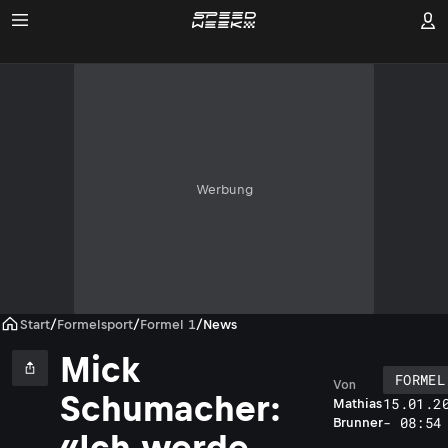
Werbung
Start
/
Formelsport
/
Formel 1
/
News
Mick
FORMEL
Von
Schumacher:
15.01.2
Mathias
- 08:54
Brunner
«Ich werde