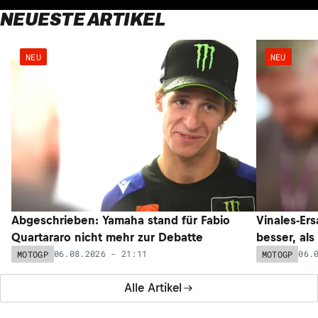
NEUESTE ARTIKEL
NEU
NEU
Abgeschrieben: Yamaha stand für Fabio
Vinales-Ers
Quartararo nicht mehr zur Debatte
besser, als
06.08.2026 - 21:11
06.
MOTOGP
MOTOGP
Alle Artikel