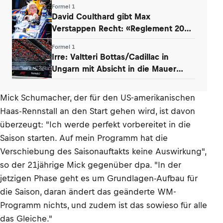
Formel 1
David Coulthard gibt Max
Verstappen Recht: «Reglement 2026
wie Dampfwalze»
Formel 1
Irre: Valtteri Bottas/Cadillac in
Ungarn mit Absicht in die Mauer
gefahren
Mick Schumacher, der für den US-amerikanischen
Haas-Rennstall an den Start gehen wird, ist davon
überzeugt: "Ich werde perfekt vorbereitet in die
Saison starten. Auf mein Programm hat die
Verschiebung des Saisonauftakts keine Auswirkung",
so der 21jährige Mick gegenüber dpa. "In der
jetzigen Phase geht es um Grundlagen-Aufbau für
die Saison, daran ändert das geänderte WM-
Programm nichts, und zudem ist das sowieso für alle
das Gleiche."