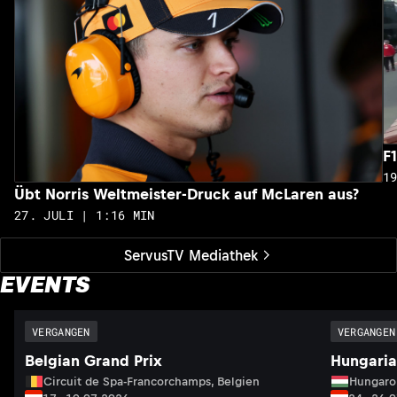
F
1
Übt Norris Weltmeister-Druck auf McLaren aus?
27. JULI | 1:16 MIN
ServusTV Mediathek
EVENTS
VERGANGEN
VERGANGEN
Belgian Grand Prix
Hungaria
Circuit de Spa-Francorchamps, Belgien
Hungaro