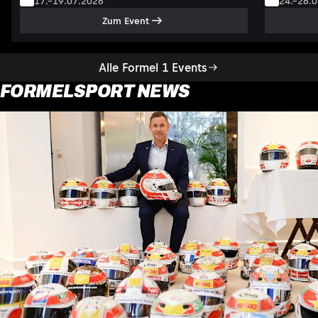
17.–19.07.2026
24.–26.
Zum Event
Alle Formel 1 Events
FORMELSPORT NEWS