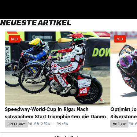
NEUESTE ARTIKEL
NEU
NEU
Speedway-World-Cup in Riga: Nach
Optimist Jor
schwachem Start triumphierten die Dänen
Silverstone
08.08.2026 - 09:06
08.
SPEEDWAY
MOTOGP