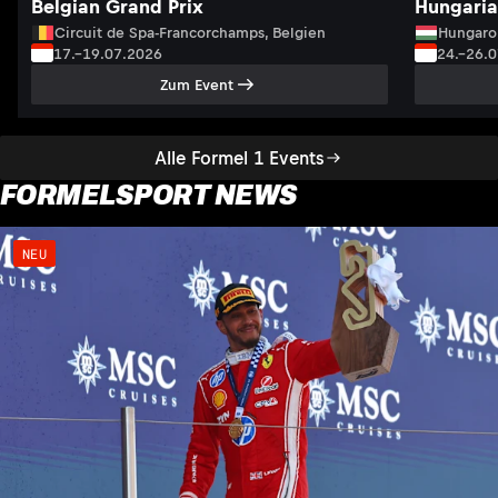
Belgian Grand Prix
Hungaria
Circuit de Spa-Francorchamps, Belgien
Hungaro
17.–19.07.2026
24.–26.
Zum Event
Alle Formel 1 Events
FORMELSPORT NEWS
NEU