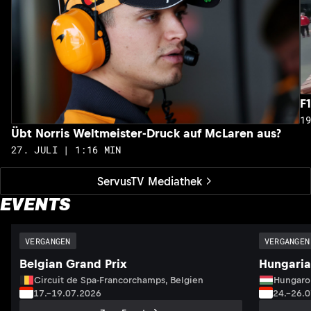
F
1
Übt Norris Weltmeister-Druck auf McLaren aus?
27. JULI | 1:16 MIN
ServusTV Mediathek
EVENTS
VERGANGEN
VERGANGEN
Belgian Grand Prix
Hungaria
Circuit de Spa-Francorchamps, Belgien
Hungaro
17.–19.07.2026
24.–26.