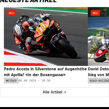
NEUESTE ARTIKEL
NEU
NEU
Pedro Acosta in Silverstone auf Augenhöhe
David Datz
mit Aprilia? «In der Boxengasse»
Sieg von M
08.08.2026 - 20:50
MOTOGP
ROAD-RACIN
Alle Artikel