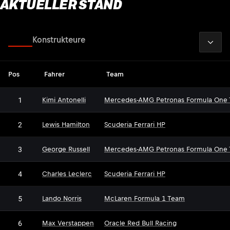
AKTUELLER STAND
2026
Fahrer
Konstrukteure
Pos
Fahrer
Team
1
Kimi Antonelli
Mercedes-AMG Petronas Formula One
2
Lewis Hamilton
Scuderia Ferrari HP
3
George Russell
Mercedes-AMG Petronas Formula One
4
Charles Leclerc
Scuderia Ferrari HP
5
Lando Norris
McLaren Formula 1 Team
6
Max Verstappen
Oracle Red Bull Racing