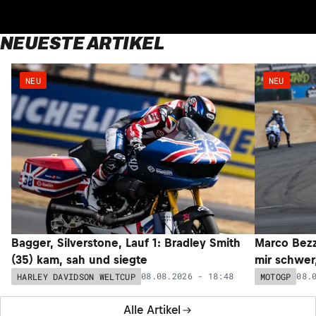
NEUESTE ARTIKEL
NEU
NEU
Bagger, Silverstone, Lauf 1: Bradley Smith
Marco Bezz
(35) kam, sah und siegte
mir schwer
08.08.2026 - 18:48
08.
HARLEY DAVIDSON WELTCUP
MOTOGP
Alle Artikel