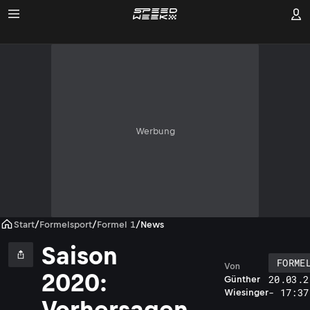
Werbung
Start
/
Formelsport
/
Formel 1
/
News
Saison
FORME
Von
2020:
20.03.2
Günther
- 17:37
Wiesinger
Vorhersagen