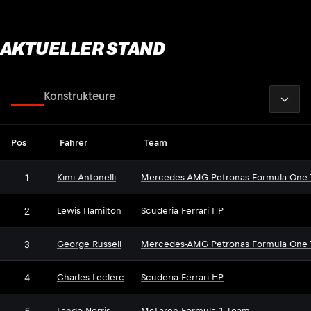
AKTUELLER STAND
2026
Fahrer
Konstrukteure
Pos
Fahrer
Team
1
Kimi Antonelli
Mercedes-AMG Petronas Formula One
2
Lewis Hamilton
Scuderia Ferrari HP
3
George Russell
Mercedes-AMG Petronas Formula One
4
Charles Leclerc
Scuderia Ferrari HP
5
Lando Norris
McLaren Formula 1 Team