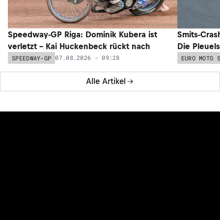
Speedway-GP Riga: Dominik Kubera ist
Smits-Cras
verletzt – Kai Huckenbeck rückt nach
Die Pleuel
07.08.2026 - 09:28
SPEEDWAY-GP
EURO MOTO 
Alle Artikel