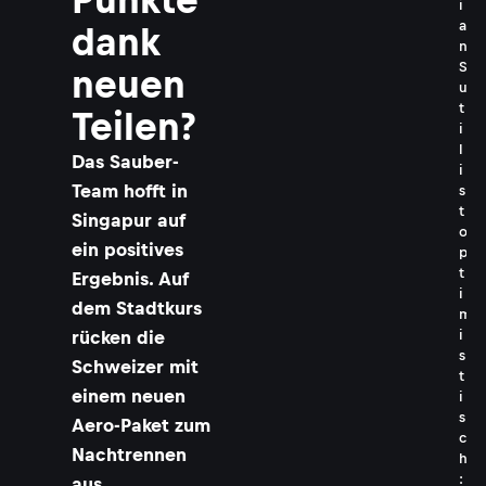
i
a
dank
n
S
neuen
u
t
Teilen?
i
l
Das Sauber-
i
Team hofft in
s
t
Singapur auf
o
ein positives
p
t
Ergebnis. Auf
i
dem Stadtkurs
m
rücken die
i
s
Schweizer mit
t
einem neuen
i
s
Aero-Paket zum
c
Nachtrennen
h
:
aus.