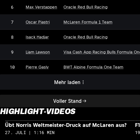
6
Max Verstappen
Oracle Red Bull Racing
7
Oscar Piastri
McLaren Formula 1 Team
8
Isack Hadjar
Oracle Red Bull Racing
9
Liam Lawson
Visa Cash App Racing Bulls Formula O
10
Pierre Gasly
BWT Alpine Formula One Team
Mehr laden
Voller Stand
HIGHLIGHT-VIDEOS
Übt Norris Weltmeister-Druck auf McLaren aus?
F
27. JULI | 1:16 MIN
1