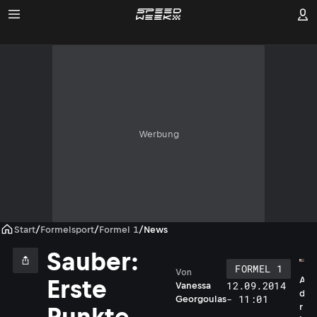
Werbung
Start
/
Formelsport
/
Formel 1
/
News
Sauber:
FORMEL 1
Von
A
Erste
12.09.2014
Vanessa
d
- 11:01
Georgoulas
r
Punkte