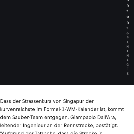
n
t
e
n
»
©
P
A
N
I
M
A
G
E
S
Dass der Strassenkurs von Singapur der
kurvenreichste im Formel-1-WM-Kalender ist, kommt
dem Sauber-Team entgegen. Giampaolo Dall’Ara,
leitender Ingenieur an der Rennstrecke, bestätigt:
"Aufgrund der Tatsache, dass die Strecke in