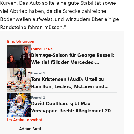
Kurven. Das Auto sollte eine gute Stabilität sowie
viel Abtrieb haben, da die Strecke zahlreiche
Bodenwellen aufweist, und wir zudem über einige
Randsteine fahren müssen."
Empfehlungen
Formel 1 • Neu
Blamage-Saison für George Russell:
Wie tief fällt der Mercedes-
Routinier?
Formel 1
Tom Kristensen (Audi): Urteil zu
Hamilton, Leclerc, McLaren und
Verstappen
Formel 1
David Coulthard gibt Max
Verstappen Recht: «Reglement 2026
wie Dampfwalze»
Im Artikel erwähnt
Adrian Sutil