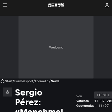
Werbung
Start
/
Formelsport
/
Formel 1
/
News
Sergio
FORMEL 
Von
Pérez:
17.07.20
Vanessa
- 11:27
Georgoulas
«Manchmal