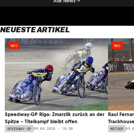
Alle News
NEUESTE ARTIKEL
NEU
NEU
Speedway-GP Riga: Zmarzlik zurück an der
Raul Ferna
Spitze – Titelkampf bleibt offen
Trackhouse
09.08.2026 - 10:30
09.
SPEEDWAY-GP
MOTOGP