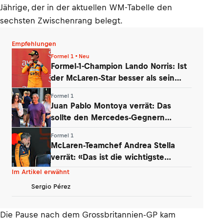
Jährige, der in der aktuellen WM-Tabelle den
sechsten Zwischenrang belegt.
Empfehlungen
Formel 1 • Neu
Formel-1-Champion Lando Norris: Ist
der McLaren-Star besser als sein
Ruf?
Formel 1
Juan Pablo Montoya verrät: Das
sollte den Mercedes-Gegnern
Sorgen bereiten
Formel 1
McLaren-Teamchef Andrea Stella
verrät: «Das ist die wichtigste
Erkenntnis»
Im Artikel erwähnt
Sergio Pérez
Die Pause nach dem Grossbritannien-GP kam