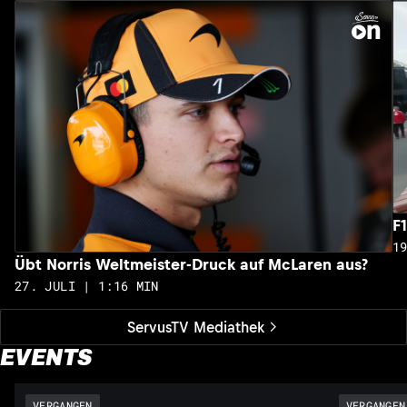
F
1
Übt Norris Weltmeister-Druck auf McLaren aus?
27. JULI | 1:16 MIN
ServusTV Mediathek
EVENTS
VERGANGEN
VERGANGEN