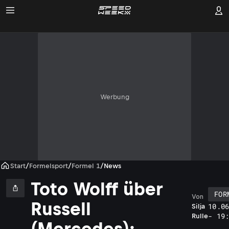
Werbung
Start
/
Formelsport
/
Formel 1
/
News
Toto Wolff über
FOR
Von
Russell
10.0
Silja
- 19
Rulle
(Mercedes):