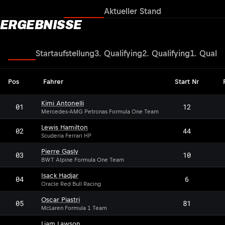
Ergebnisse
Aktueller Stand
ERGEBNISSE
Rennen
Startaufstellung
3. Qualifying
2. Qualifying
1. Qualif
Pos
Fahrer
Start Nr
Kimi Antonelli
01
12
Mercedes-AMG Petronas Formula One Team
Lewis Hamilton
02
44
Scuderia Ferrari HP
Pierre Gasly
03
10
BWT Alpine Formula One Team
Isack Hadjar
04
6
Oracle Red Bull Racing
Oscar Piastri
05
81
McLaren Formula 1 Team
Liam Lawson