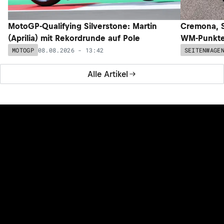
MotoGP-Qualifying Silverstone: Martin
Cremona, S
(Aprilia) mit Rekordrunde auf Pole
WM-Punkte 
08.08.2026 - 13:42
MOTOGP
SEITENWAGE
Alle Artikel