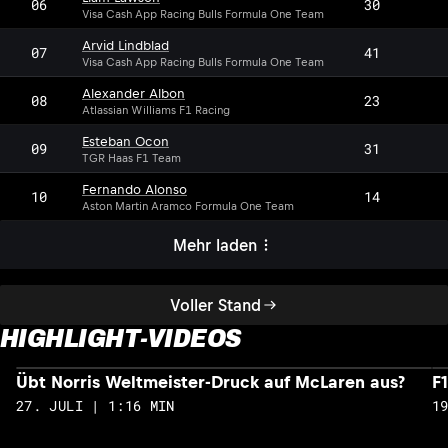
06
30
Visa Cash App Racing Bulls Formula One Team
Arvid Lindblad
07
41
Visa Cash App Racing Bulls Formula One Team
Alexander Albon
08
23
Atlassian Williams F1 Racing
Esteban Ocon
09
31
TGR Haas F1 Team
Fernando Alonso
10
14
Aston Martin Aramco Formula One Team
Mehr laden
Voller Stand
HIGHLIGHT-VIDEOS
Übt Norris Weltmeister-Druck auf McLaren aus?
F
27. JULI | 1:16 MIN
1