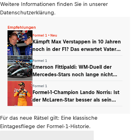
Weitere Informationen finden Sie in unserer
Datenschutzerklärung.
Empfehlungen
Formel 1 • Neu
Kämpft Max Verstappen in 10 Jahren
noch in der F1? Das erwartet Vater
Jos
Formel 1
Emerson Fittipaldi: WM-Duell der
Mercedes-Stars noch lange nicht
vorbei
Formel 1
Formel-1-Champion Lando Norris: Ist
der McLaren-Star besser als sein
Ruf?
Für das neue Rätsel gilt: Eine klassische
Eintagesfliege der Formel-1-Historie.