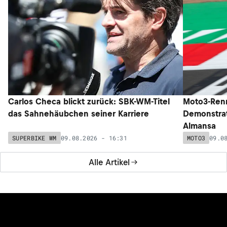
Carlos Checa blickt zurück: SBK-WM-Titel
Moto3-Renn
das Sahnehäubchen seiner Karriere
Demonstrat
Almansa
09.08.2026 - 16:31
09.0
SUPERBIKE WM
MOTO3
Alle Artikel