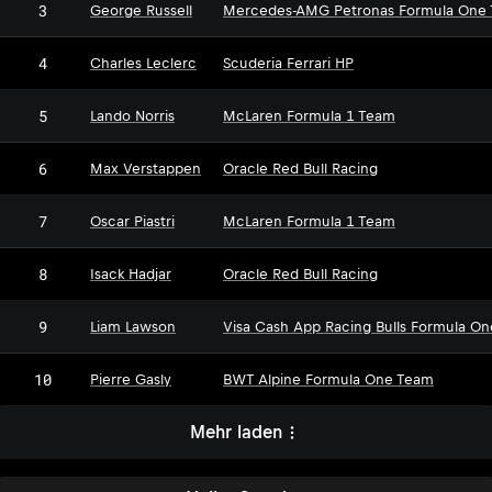
3
George Russell
Mercedes-AMG Petronas Formula One
4
Charles Leclerc
Scuderia Ferrari HP
5
Lando Norris
McLaren Formula 1 Team
6
Max Verstappen
Oracle Red Bull Racing
7
Oscar Piastri
McLaren Formula 1 Team
8
Isack Hadjar
Oracle Red Bull Racing
9
Liam Lawson
Visa Cash App Racing Bulls Formula O
10
Pierre Gasly
BWT Alpine Formula One Team
Mehr laden