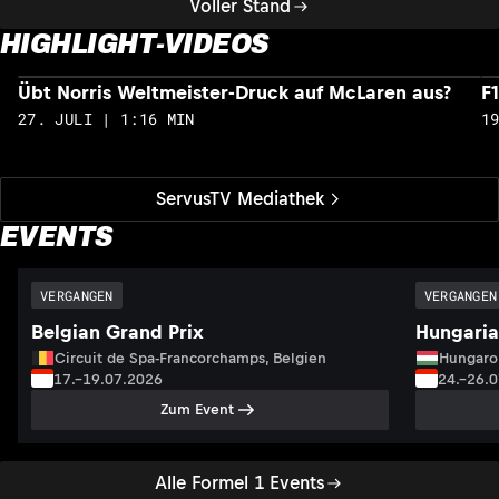
Voller Stand
HIGHLIGHT-VIDEOS
Übt Norris Weltmeister-Druck auf McLaren aus?
F
27. JULI | 1:16 MIN
1
ServusTV Mediathek
EVENTS
VERGANGEN
VERGANGEN
Belgian Grand Prix
Hungaria
Circuit de Spa-Francorchamps, Belgien
Hungaro
17.–19.07.2026
24.–26.
Zum Event
Alle Formel 1 Events