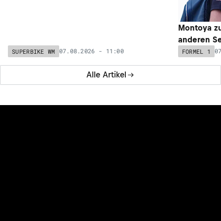
Montoya zu
anderen Se
07.08.2026 - 11:00
0
SUPERBIKE WM
FORMEL 1
Alle Artikel