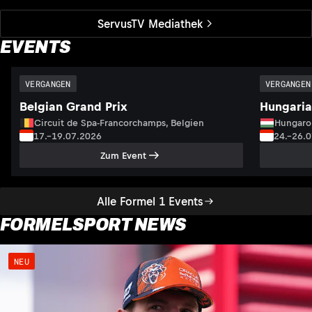
ServusTV Mediathek
EVENTS
VERGANGEN
VERGANGEN
Belgian Grand Prix
Hungaria
Circuit de Spa-Francorchamps, Belgien
Hungaro
17.–19.07.2026
24.–26.
Zum Event
Alle Formel 1 Events
FORMELSPORT NEWS
NEU