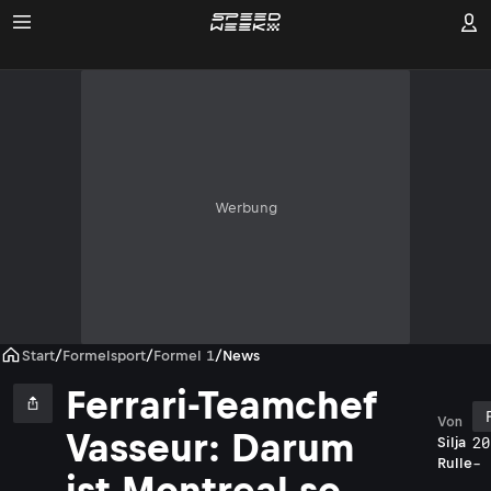
Werbung
Start
/
Formelsport
/
Formel 1
/
News
Ferrari-Teamchef
Von
Vasseur: Darum
20
Silja
- 
Rulle
ist Montreal so