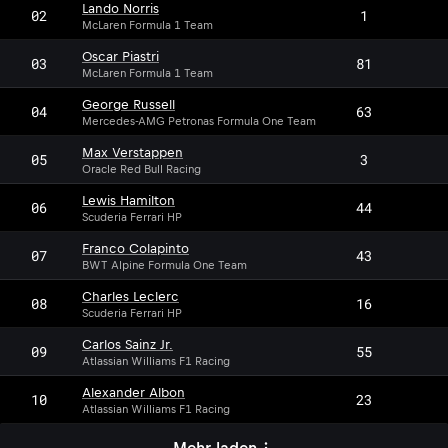
Lando Norris
02
1
McLaren Formula 1 Team
Oscar Piastri
03
81
McLaren Formula 1 Team
George Russell
04
63
Mercedes-AMG Petronas Formula One Team
Max Verstappen
05
3
Oracle Red Bull Racing
Lewis Hamilton
06
44
Scuderia Ferrari HP
Franco Colapinto
07
43
BWT Alpine Formula One Team
Charles Leclerc
08
16
Scuderia Ferrari HP
Carlos Sainz Jr.
09
55
Atlassian Williams F1 Racing
Alexander Albon
10
23
Atlassian Williams F1 Racing
Mehr laden