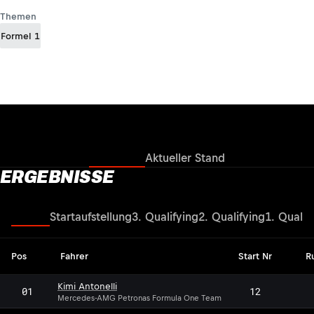
Themen
Formel 1
Ergebnisse
Aktueller Stand
ERGEBNISSE
Rennen
Startaufstellung
3. Qualifying
2. Qualifying
1. Qualif
Pos
Fahrer
Start Nr
R
Kimi Antonelli
01
12
Mercedes-AMG Petronas Formula One Team