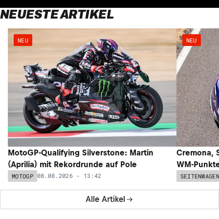
NEUESTE ARTIKEL
NEU
NEU
MotoGP-Qualifying Silverstone: Martin
Cremona, S
(Aprilia) mit Rekordrunde auf Pole
WM-Punkte 
08.08.2026 - 13:42
MOTOGP
SEITENWAGE
Alle Artikel