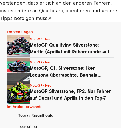
verstanden, dass er sich an den anderen Fahrern,
insbesondere an Quartararo, orientieren und unsere
Tipps befolgen muss.»
Empfehlungen
MotoGP • Neu
MotoGP-Qualifying Silverstone:
Martin (Aprilia) mit Rekordrunde auf
Pole
MotoGP • Neu
MotoGP, Q1, Silverstone: Iker
Lecuona überraschte, Bagnaia
enttäuschte
MotoGP • Neu
MotoGP Silverstone, FP2: Nur Fahrer
auf Ducati und Aprilia in den Top-7
Im Artikel erwähnt
Toprak Razgatlioglu
Jack Miller