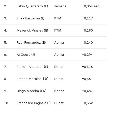
2.
Fabio Quartararo (F)
Yamaha
+0,064 sec
3.
Enea Bastianini (I)
KTM
+0,117
4.
Maverick Vinales (E)
KTM
+0,190
5.
Raul Fernandez (E)
Aprilia
+0,240
6.
Ai Ogura (J)
Aprilia
+0,294
7.
Fermin Aldeguer (E)
Ducati
+0,316
8.
Franco Morbidelli (I)
Ducati
+0,361
9.
Diogo Moreira (BR)
Honda
+0,487
10.
Francesco Bagnaia (I)
Ducati
+0,552