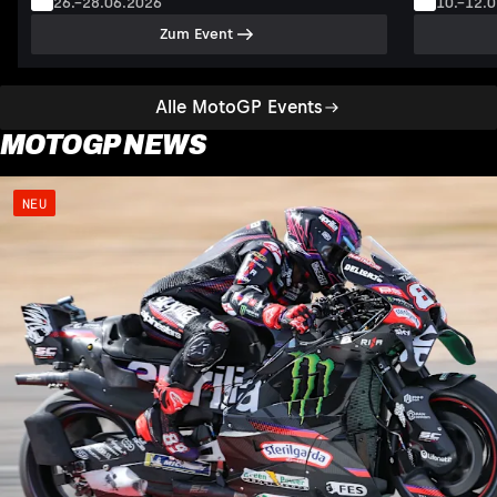
26.–28.06.2026
10.–12.
Zum Event
Alle MotoGP Events
MOTOGP NEWS
NEU