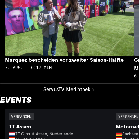
Marquez bescheiden vor zweiter Saison-Hälfte
G
7. AUG. | 6:17 MIN
M
6
ServusTV Mediathek
EVENTS
VERGANGEN
VERGANGEN
TT Assen
Motorrad
TT Circuit Assen, Niederlande
Sachsenr