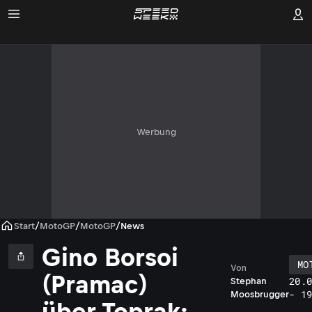
Werbung
Start
/
MotoGP
/
MotoGP
/
News
Gino Borsoi
MO
Von
(Pramac)
20.
Stephan
- 1
Moosbrugger
über Toprak: